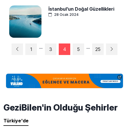
İstanbul’un Doğal Güzellikleri
28 Ocak 2024
...
...
1
3
4
5
25
GeziBilen'in Olduğu Şehirler
Türkiye'de