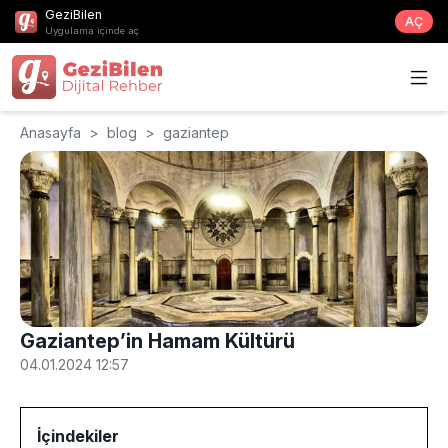
GeziBilen
AÇ
Uygulama içinde aç
Anasayfa
>
blog
>
gaziantep
Gaziantep’in Hamam Kültürü
04.01.2024 12:57
İçindekiler