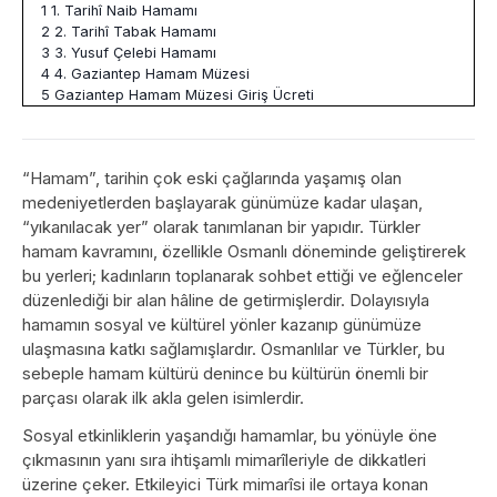
1
1. Tarihî Naib Hamamı
2
2. Tarihî Tabak Hamamı
3
3. Yusuf Çelebi Hamamı
4
4. Gaziantep Hamam Müzesi
5
Gaziantep Hamam Müzesi Giriş Ücreti
“Hamam”, tarihin çok eski çağlarında yaşamış olan
medeniyetlerden başlayarak günümüze kadar ulaşan,
“yıkanılacak yer” olarak tanımlanan bir yapıdır. Türkler
hamam kavramını, özellikle Osmanlı döneminde geliştirerek
bu yerleri; kadınların toplanarak sohbet ettiği ve eğlenceler
düzenlediği bir alan hâline de getirmişlerdir. Dolayısıyla
hamamın sosyal ve kültürel yönler kazanıp günümüze
ulaşmasına katkı sağlamışlardır. Osmanlılar ve Türkler, bu
sebeple hamam kültürü denince bu kültürün önemli bir
parçası olarak ilk akla gelen isimlerdir.
Sosyal etkinliklerin yaşandığı hamamlar, bu yönüyle öne
çıkmasının yanı sıra ihtişamlı mimarîleriyle de dikkatleri
üzerine çeker. Etkileyici Türk mimarîsi ile ortaya konan