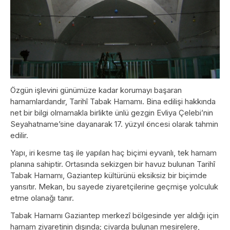
Özgün işlevini günümüze kadar korumayı başaran
hamamlardandır, Tarihî Tabak Hamamı. Bina edilişi hakkında
net bir bilgi olmamakla birlikte ünlü gezgin Evliya Çelebi’nin
Seyahatname’sine dayanarak 17. yüzyıl öncesi olarak tahmin
edilir.
Yapı, iri kesme taş ile yapılan haç biçimi eyvanlı, tek hamam
planına sahiptir. Ortasında sekizgen bir havuz bulunan Tarihî
Tabak Hamamı, Gaziantep kültürünü eksiksiz bir biçimde
yansıtır. Mekan, bu sayede ziyaretçilerine geçmişe yolculuk
etme olanağı tanır.
Tabak Hamamı Gaziantep merkezî bölgesinde yer aldığı için
hamam ziyaretinin dışında; civarda bulunan mesirelere,