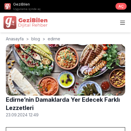
GeziBilen
AÇ
Uygulama içinde aç
Anasayfa
>
blog
>
edirne
Edirne’nin Damaklarda Yer Edecek Farklı
Lezzetleri
23.09.2024 12:49