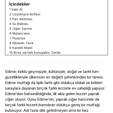
İçindekiler
1
Satır Et
2
Uzunköprü Köftesi
3
Kaz Akıtması
4
Su Bülbülü
5
Ciğer Sarma
6
Mutancana
7
Piyaziye
8
Elbasan Tava
9
Kandilli Mantı
10
Biraz da tatlı konuşalım: Zerde
Edirne; köklü geçmişiyle, kültürüyle, doğal ve tarihi tüm
güzellikleriyle ülkemizin en değerli şehirlerinden bir tanesi.
Edirne mutfağı da tıpkı tarihi gibi oldukça iddialı ve kökleri
saraylara dayanan birçok farklı lezzete ev sahipliği yapıyor.
Edirne’den bahsedildiğinde, ilk akla gelen lezzet yaprak
ciğer oluyor. Oysa Edirne’nin, yaprak ciğer haricinde de
birçok farklı lezzeti barındıran oldukça geniş bir mutfağı
bulunuyor. Adı fazla dile getirilmeyen ama bir kez