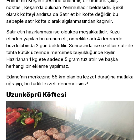
Edirne’nin Keşan ilçesinde ünlenmiş bir üründür. Çıkış
noktası, Keşan’da bulunan Yenimuhacir beldesidir. Şekil
olarak köfteyi andırsa da Satır et bir köfte değildir, bu
sebeple satır köfte olarak algılanmasından kaçınılır.
Satır etin hazırlanması ise oldukça meşakkatlidir. Kuzu
etinden yapılan bu ürünün eti, öncelikle artı 4 derecede
buzdolabında 2 gün bekletilir. Sonrasında ise özel bir satır ile
tahta kütük üzerinde mercimek büyüklüğünce kıyılır.
Hazırlanan 1 kg ete sadece 5 gram tuz atılır ve başka
herhangi bir ekleme yapılmaz.
Edirne’nin merkezine 55 km olan bu lezzet durağına mutlaka
uğrayıp, bu farklı lezzeti denemelisiniz!
Uzunköprü Köftesi