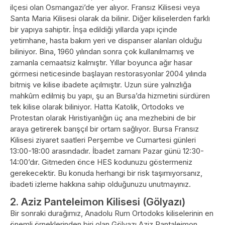
ilçesi olan Osmangazi’de yer alıyor. Fransız Kilisesi veya
Santa Maria Kilisesi olarak da bilinir. Diğer kiliselerden farklı
bir yapıya sahiptir. İnşa edildiği yıllarda yapı içinde
yetimhane, hasta bakım yeri ve dispanser alanları olduğu
biliniyor. Bina, 1960 yılından sonra çok kullanılmamış ve
zamanla cemaatsiz kalmıştır. Yıllar boyunca ağır hasar
görmesi neticesinde başlayan restorasyonlar 2004 yılında
bitmiş ve kilise ibadete açılmıştır. Uzun süre yalnızlığa
mahkûm edilmiş bu yapı, şu an Bursa’da hizmetini sürdüren
tek kilise olarak biliniyor. Hatta Katolik, Ortodoks ve
Protestan olarak Hıristiyanlığın üç ana mezhebini de bir
araya getirerek barışçıl bir ortam sağlıyor. Bursa Fransız
Kilisesi ziyaret saatleri Perşembe ve Cumartesi günleri
13:00-18:00 arasındadır. İbadet zamanı Pazar günü 12:30-
14:00’dır. Gitmeden önce HES kodunuzu göstermeniz
gerekecektir. Bu konuda herhangi bir risk taşımıyorsanız,
ibadeti izleme hakkına sahip olduğunuzu unutmayınız.
2. Aziz Panteleimon Kilisesi (Gölyazı)
Bir sonraki durağımız, Anadolu Rum Ortodoks kiliselerinin en
önemli örneklerinden biri olan Gölyazı Aziz Pantaleimon