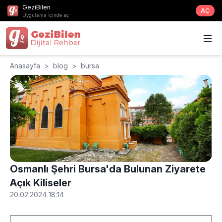
GeziBilen
AÇ
Uygulama içinde aç
Anasayfa
>
blog
>
bursa
Osmanlı Şehri Bursa'da Bulunan Ziyarete
Açık Kiliseler
20.02.2024 18:14