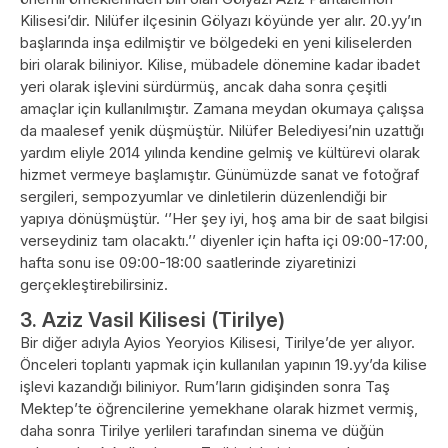
Kilisesi’dir. Nilüfer ilçesinin Gölyazı köyünde yer alır. 20.yy’ın
başlarında inşa edilmiştir ve bölgedeki en yeni kiliselerden
biri olarak biliniyor. Kilise, mübadele dönemine kadar ibadet
yeri olarak işlevini sürdürmüş, ancak daha sonra çeşitli
amaçlar için kullanılmıştır. Zamana meydan okumaya çalışsa
da maalesef yenik düşmüştür. Nilüfer Belediyesi’nin uzattığı
yardım eliyle 2014 yılında kendine gelmiş ve kültürevi olarak
hizmet vermeye başlamıştır. Günümüzde sanat ve fotoğraf
sergileri, sempozyumlar ve dinletilerin düzenlendiği bir
yapıya dönüşmüştür. ‘’Her şey iyi, hoş ama bir de saat bilgisi
verseydiniz tam olacaktı.’’ diyenler için hafta içi 09:00-17:00,
hafta sonu ise 09:00-18:00 saatlerinde ziyaretinizi
gerçekleştirebilirsiniz.
3. Aziz Vasil Kilisesi (Tirilye)
Bir diğer adıyla Ayios Yeoryios Kilisesi, Tirilye’de yer alıyor.
Önceleri toplantı yapmak için kullanılan yapının 19.yy’da kilise
işlevi kazandığı biliniyor. Rum’ların gidişinden sonra Taş
Mektep’te öğrencilerine yemekhane olarak hizmet vermiş,
daha sonra Tirilye yerlileri tarafından sinema ve düğün