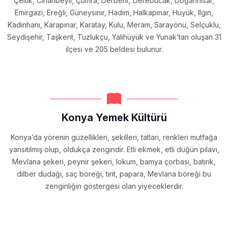
Çeltik, Cihanbeyli, Çumra, Derbent, Derebucak, Doğanhisar,
Emirgazi, Ereğli, Güneysınır, Hadim, Halkapınar, Hüyük, Ilgın,
Kadınhanı, Karapınar, Karatay, Kulu, Meram, Sarayönü, Selçuklu,
Seydişehir, Taşkent, Tuzlukçu, Yalıhüyük ve Yunak’tan oluşan 31
ilçesi ve 205 beldesi bulunur.
Konya Yemek Kültürü
Konya’da yörenin güzellikleri, şekilleri, tatları, renkleri mutfağa
yansıtılmış olup, oldukça zengindir. Etli ekmek, etli düğün pilavı,
Mevlana şekeri, peynir şekeri, lokum, bamya çorbası, batırık,
dilber dudağı, saç böreği, tirit, papara, Mevlana böreği bu
zenginliğin göstergesi olan yiyeceklerdir.