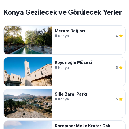
Konya Gezilecek ve Görülecek Yerler
Meram Bağları
Konya
4
Koyunoğlu Müzesi
Konya
5
Sille Baraj Parkı
Konya
5
Karapınar Meke Krater Gölü