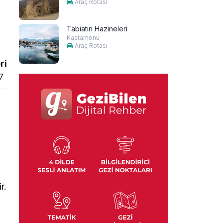
Araç Rotası
Tabiatın Hazineleri
Kastamonu
Araç Rotası
ri
7
r.