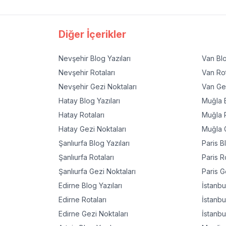
Diğer İçerikler
Nevşehir
Blog Yazıları
Van
Blo
Nevşehir
Rotaları
Van
Rot
Nevşehir
Gezi Noktaları
Van
Gez
Hatay
Blog Yazıları
Muğla
B
Hatay
Rotaları
Muğla
R
Hatay
Gezi Noktaları
Muğla
G
Şanlıurfa
Blog Yazıları
Paris
Bl
Şanlıurfa
Rotaları
Paris
Ro
Şanlıurfa
Gezi Noktaları
Paris
Ge
Edirne
Blog Yazıları
İstanbu
Edirne
Rotaları
İstanbu
Edirne
Gezi Noktaları
İstanbu