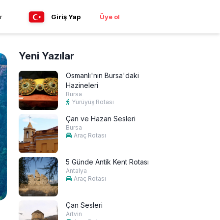
r
Giriş Yap
Üye ol
Yeni Yazılar
Osmanlı'nın Bursa'daki
Hazineleri
Bursa
Yürüyüş Rotası
Çan ve Hazan Sesleri
Bursa
Araç Rotası
5 Günde Antik Kent Rotası
Antalya
Araç Rotası
Çan Sesleri
Artvin