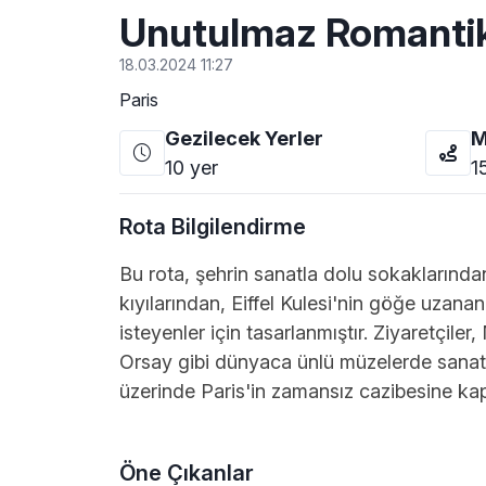
Unutulmaz Romantik
18.03.2024 11:27
Paris
Gezilecek Yerler
M
10
yer
1
Rota Bilgilendirme
Bu rota, şehrin sanatla dolu sokaklarında
kıyılarından, Eiffel Kulesi'nin göğe uzana
isteyenler için tasarlanmıştır. Ziyaretçil
Orsay gibi dünyaca ünlü müzelerde sanatın 
üzerinde Paris'in zamansız cazibesine kap
Öne Çıkanlar