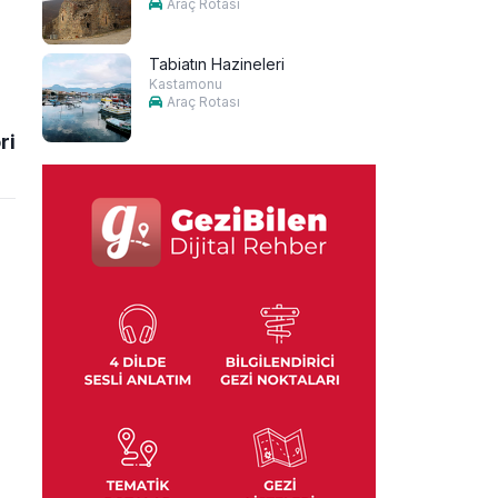
Araç Rotası
Tabiatın Hazineleri
Kastamonu
Araç Rotası
ri