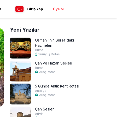
r
Giriş Yap
Üye ol
Yeni Yazılar
Osmanlı'nın Bursa'daki
Hazineleri
Bursa
Yürüyüş Rotası
Çan ve Hazan Sesleri
Bursa
Araç Rotası
5 Günde Antik Kent Rotası
Antalya
Araç Rotası
Çan Sesleri
Artvin