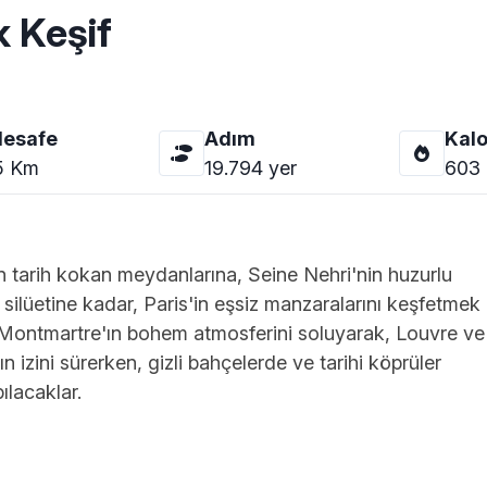
 Keşif
esafe
Adım
Kalo
5
Km
19.794
yer
603
n tarih kokan meydanlarına, Seine Nehri'nin huzurlu
n silüetine kadar, Paris'in eşsiz manzaralarını keşfetmek
er, Montmartre'ın bohem atmosferini soluyarak, Louvre ve
izini sürerken, gizli bahçelerde ve tarihi köprüler
ılacaklar.