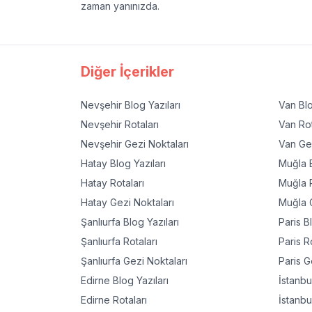
zaman yanınızda.
Diğer İçerikler
Nevşehir
Blog Yazıları
Van
Blo
Nevşehir
Rotaları
Van
Rot
Nevşehir
Gezi Noktaları
Van
Gez
Hatay
Blog Yazıları
Muğla
B
Hatay
Rotaları
Muğla
R
Hatay
Gezi Noktaları
Muğla
G
Şanlıurfa
Blog Yazıları
Paris
Bl
Şanlıurfa
Rotaları
Paris
Ro
Şanlıurfa
Gezi Noktaları
Paris
Ge
Edirne
Blog Yazıları
İstanbu
Edirne
Rotaları
İstanbu