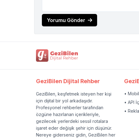
Yorumu Gönder
GeziBilen Dijital Rehber
GeziB
• Mobi
GeziBilen, keşfetmek isteyen her kişi
için dijital bir yol arkadaşıdır.
• API İ
Profesyonel rehberler tarafından
• Rekl
özgüne hazırlanan içerikleriyle,
gezilecek yerlerdeki sessil rotalara
işaret eder değişik şehir için düşünür.
Nereye giderseniz gidin, GeziBilen her