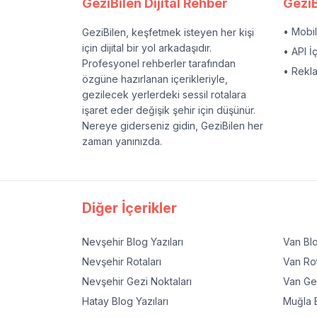
GeziBilen Dijital Rehber
GeziB
• Mobi
GeziBilen, keşfetmek isteyen her kişi
için dijital bir yol arkadaşıdır.
• API İ
Profesyonel rehberler tarafından
• Rekl
özgüne hazırlanan içerikleriyle,
gezilecek yerlerdeki sessil rotalara
işaret eder değişik şehir için düşünür.
Nereye giderseniz gidin, GeziBilen her
zaman yanınızda.
Diğer İçerikler
Nevşehir
Blog Yazıları
Van
Blo
Nevşehir
Rotaları
Van
Rot
Nevşehir
Gezi Noktaları
Van
Gez
Hatay
Blog Yazıları
Muğla
B