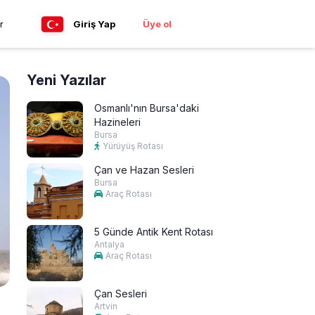
r
Giriş Yap
Üye ol
Yeni Yazılar
Osmanlı'nın Bursa'daki
Hazineleri
Bursa
Yürüyüş Rotası
Çan ve Hazan Sesleri
Bursa
Araç Rotası
5 Günde Antik Kent Rotası
Antalya
Araç Rotası
Çan Sesleri
Artvin