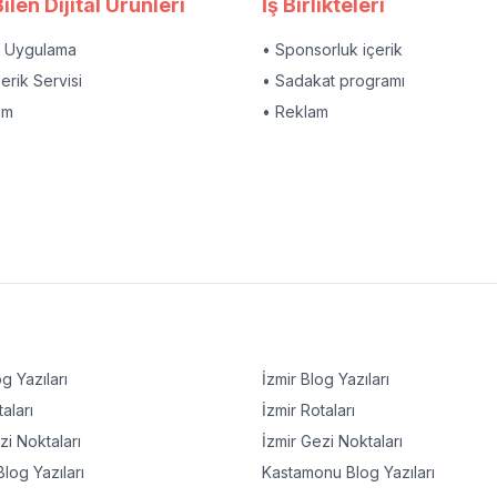
ilen Dijital Ürünleri
İş Birlikteleri
l Uygulama
• Sponsorluk içerik
çerik Servisi
• Sadakat programı
am
• Reklam
g Yazıları
İzmir
Blog Yazıları
aları
İzmir
Rotaları
i Noktaları
İzmir
Gezi Noktaları
log Yazıları
Kastamonu
Blog Yazıları