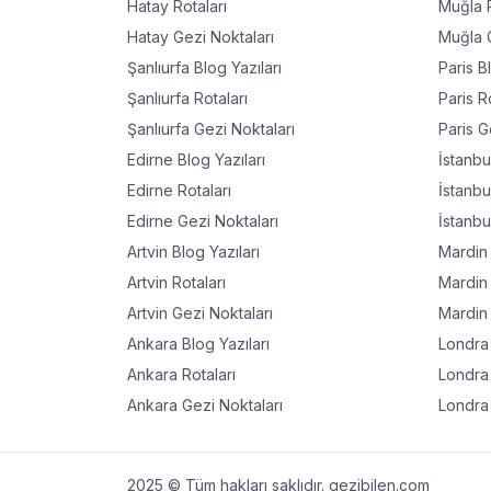
Hatay
Rotaları
Muğla
R
Hatay
Gezi Noktaları
Muğla
G
Şanlıurfa
Blog Yazıları
Paris
Bl
Şanlıurfa
Rotaları
Paris
Ro
Şanlıurfa
Gezi Noktaları
Paris
Ge
Edirne
Blog Yazıları
İstanbu
Edirne
Rotaları
İstanbu
Edirne
Gezi Noktaları
İstanbu
Artvin
Blog Yazıları
Mardin
Artvin
Rotaları
Mardin
Artvin
Gezi Noktaları
Mardin
Ankara
Blog Yazıları
Londra
Ankara
Rotaları
Londra
Ankara
Gezi Noktaları
Londra
2025 © Tüm hakları saklıdır. gezibilen.com