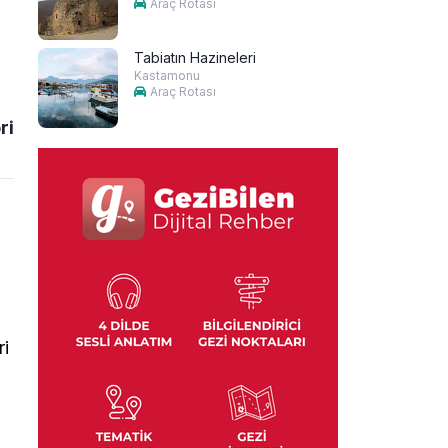
Araç Rotası
Tabiatın Hazineleri
Kastamonu
Araç Rotası
ri
ri