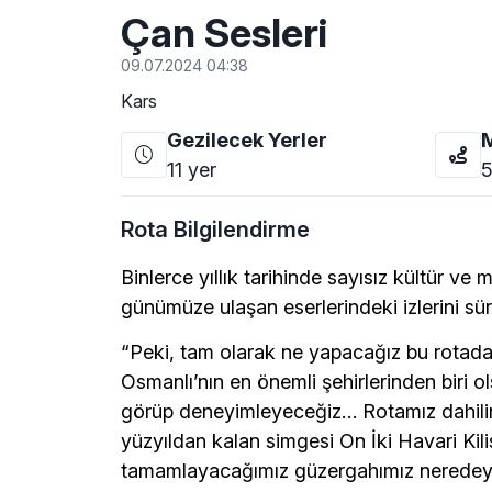
Çan Sesleri
09.07.2024 04:38
Kars
Gezilecek Yerler
11
yer
5
Rota Bilgilendirme
Binlerce yıllık tarihinde sayısız kültür ve
günümüze ulaşan eserlerindeki izlerini sü
“Peki, tam olarak ne yapacağız bu rotada?
Osmanlı’nın en önemli şehirlerinden biri o
görüp deneyimleyeceğiz… Rotamız dahilin
yüzyıldan kalan simgesi On İki Havari Kil
tamamlayacağımız güzergahımız neredeyse 