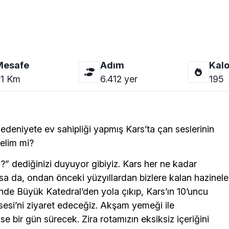
Mesafe
Adım
Kalo
1
Km
6.412
yer
195
 medeniyete ev sahipliği yapmış Kars’ta çan seslerinin
relim mi?
” dediğinizi duyuyor gibiyiz. Kars her ne kadar
lsa da, ondan önceki yüzyıllardan bizlere kalan hazinele
de Büyük Katedral’den yola çıkıp, Kars’ın 10’uncu
isesi’ni ziyaret edeceğiz. Akşam yemeği ile
bir gün sürecek. Zira rotamızın eksiksiz içeriğini