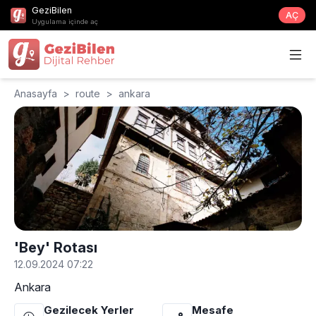
GeziBilen
AÇ
Uygulama içinde aç
Anasayfa
>
route
>
ankara
'Bey' Rotası
12.09.2024 07:22
Ankara
Gezilecek Yerler
Mesafe