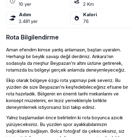
10
yer
2
Km
Adım
Kalori
2.481
yer
76
Rota Bilgilendirme
Aman efendim kimse yanlış anlamasın, baştan uyaralım.
Herhangi bir beylik savaşı değil derdimiz. Ankara’nın
sodasıyla da meşhur Beypazarı’nı altını üstüne getirerek,
rotamızda bu bölgeyi gerçek anlamda deneyimleyeceğiz.
Ekip olarak bölgeye özgü rota yapmayı pek severiz. Bu
yüzden de size Beypazarı’nı keşfedebileceğiniz efsane bir
rota hazırladık. Bölgenin en önemli tarihi mekanlarını ve
konsept müzelerini, en leziz yemekleriyle birlikte
deneyimlemek istiyorsanız bizi takip ediniz.
Yalnız başlamadan önce belirtelim ki rota boyunca azıcık
yürüyeceksiniz. Bu yüzden spor ayakkabılarınızın
bağcıklarını bağlayın. Bolca fotoğraf da çekeceksiniz, siz