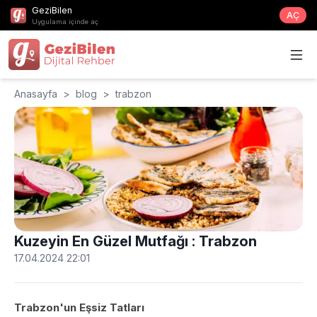
GeziBilen
AÇ
Uygulama içinde aç
Anasayfa
>
blog
>
trabzon
Kuzeyin En Güzel Mutfağı : Trabzon
17.04.2024 22:01
Trabzon'un Eşsiz Tatları