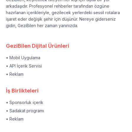
arkadaşıdır. Profesyonel rehberler tarafından özgüne
hazırlanan içerikleriyle, gezilecek yerlerdeki sessil rotalara
işaret eder değişik şehir için düşünür. Nereye giderseniz
gidin, GeziBilen her zaman yanınızda.
GeziBilen Dijital Ürünleri
• Mobil Uygulama
• API İçerik Servisi
• Reklam
İş Birlikteleri
• Sponsorluk içerik
• Sadakat programı
• Reklam