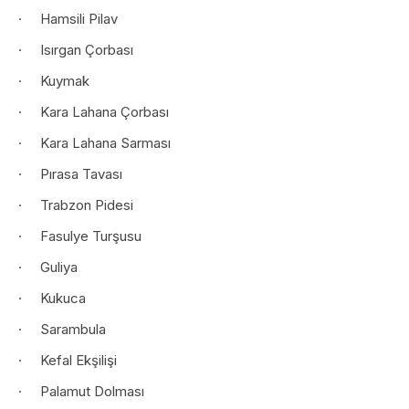
· Hamsili Pilav
· Isırgan Çorbası
· Kuymak
· Kara Lahana Çorbası
· Kara Lahana Sarması
· Pırasa Tavası
· Trabzon Pidesi
· Fasulye Turşusu
· Guliya
· Kukuca
· Sarambula
· Kefal Ekşilişi
· Palamut Dolması