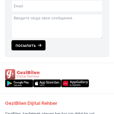
посылать
GeziBilen Dijital Rehber
GeziBilen, keşfetmek isteyen her kişi için dijital bir yol