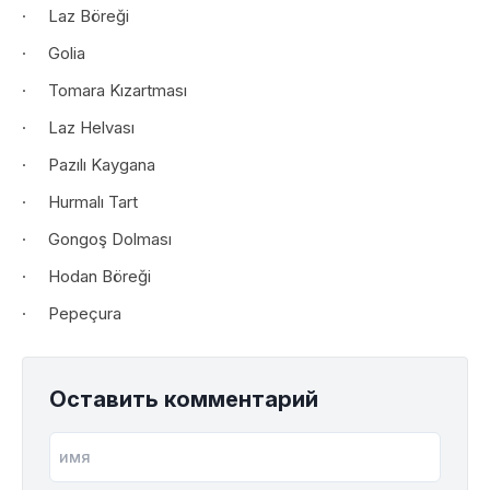
· Laz Böreği
· Golia
· Tomara Kızartması
· Laz Helvası
· Pazılı Kaygana
· Hurmalı Tart
· Gongoş Dolması
· Hodan Böreği
· Pepeçura
Оставить комментарий