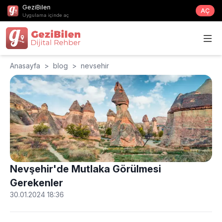
GeziBilen
AÇ
Uygulama içinde aç
Anasayfa
>
blog
>
nevsehir
Nevşehir'de Mutlaka Görülmesi
Gerekenler
30.01.2024 18:36