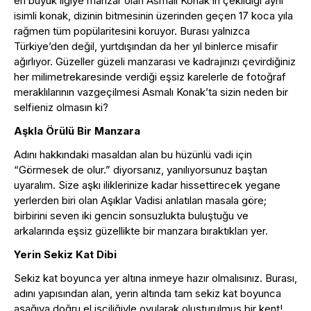
en büyük ilgiye mahzar olan Asmalı Konak’ın çekildiği aynı
isimli konak, dizinin bitmesinin üzerinden geçen 17 koca yıla
rağmen tüm popülaritesini koruyor. Burası yalnızca
Türkiye’den değil, yurtdışından da her yıl binlerce misafir
ağırlıyor. Güzeller güzeli manzarası ve kadrajınızı çevirdiğiniz
her milimetrekaresinde verdiği eşsiz karelerle de fotoğraf
meraklılarının vazgeçilmesi Asmalı Konak’ta sizin neden bir
selfieniz olmasın ki?
Aşkla Örülü Bir Manzara
Adını hakkındaki masaldan alan bu hüzünlü vadi için
“Görmesek de olur.” diyorsanız, yanılıyorsunuz baştan
uyaralım. Size aşkı iliklerinize kadar hissettirecek yegane
yerlerden biri olan Aşıklar Vadisi anlatılan masala göre;
birbirini seven iki gencin sonsuzlukta buluştuğu ve
arkalarında eşsiz güzellikte bir manzara bıraktıkları yer.
Yerin Sekiz Kat Dibi
Sekiz kat boyunca yer altına inmeye hazır olmalısınız. Burası,
adını yapısından alan, yerin altında tam sekiz kat boyunca
aşağıya doğru el işçiliğiyle oyularak oluşturulmuş bir kent!