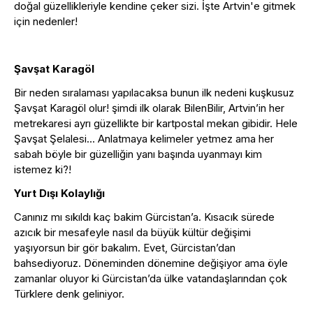
doğal güzellikleriyle kendine çeker sizi. İşte Artvin'e gitmek
için nedenler!
Şavşat Karagöl
Bir neden sıralaması yapılacaksa bunun ilk nedeni kuşkusuz
Şavşat Karagöl olur! şimdi ilk olarak BilenBilir, Artvin’in her
metrekaresi ayrı güzellikte bir kartpostal mekan gibidir. Hele
Şavşat Şelalesi… Anlatmaya kelimeler yetmez ama her
sabah böyle bir güzelliğin yanı başında uyanmayı kim
istemez ki?!
Yurt Dışı Kolaylığı
Canınız mı sıkıldı kaç bakim Gürcistan’a. Kısacık sürede
azıcık bir mesafeyle nasıl da büyük kültür değişimi
yaşıyorsun bir gör bakalım. Evet, Gürcistan’dan
bahsediyoruz. Döneminden dönemine değişiyor ama öyle
zamanlar oluyor ki Gürcistan’da ülke vatandaşlarından çok
Türklere denk geliniyor.