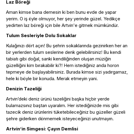
Laz Böreği
Aman kimse bana demesin ki ben bunu evde de yapar
yerim. O iş öyle olmuyor, her şey yerinde güzel. Yedikçe
yedirten laz böreği için bile Artvin'e gitmek mümkündür.
Tulum Sesleriyle Dolu Sokaklar
Kulağınızı dört açın! Bu şehrin sokaklarında gezinirken her an
bir yerlerden tulum seslerine denk gelebilirsiniz! Bu kendi
tabiatı gibi doğal, sanki kendiliğinden oluşan müziğin
güzelliğini kim bırakabilir ki?! Hem istediğiniz anda horon
tepmeye de başlayabilirsiniz. Burada kimse sizi yadırgamaz,
hele ki böyle bir konuda. Merak etmeyin yani.
Denizin Tazeliği
Artvin’deki deniz ürünü tazeliğini başka hiçbir yerde
bulamazsınız baştan uyaralım. Her istediğinizde mis gibi
tazecik deniz ürünlerini tüketebileceğiniz bu güzeller güzeli
şehre giderken dönmemek isteyeceğinizi unutmayın.
Artvin’in Simgesi: Çayın Demlisi