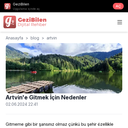
GeziBilen
AÇ
Uygulama içinde aç
Anasayfa
>
blog
>
artvin
Artvin'e Gitmek İçin Nedenler
02.06.2024 22:41
Gitmeme gibi bir şansınız olmaz çünkü bu şehir özellikle