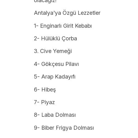
olacağız!
Antalya'ya Özgü Lezzetler
1- Enginarlı Girit Kebabı
2- Hülüklü Çorba
3. Cive Yemeği
4- Gökçesu Pilavı
5- Arap Kadayıfı
6- Hibeş
7- Piyaz
8- Laba Dolması
9- Biber Frigya Dolması