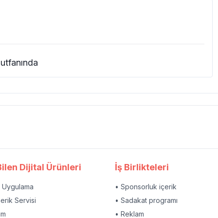
mutfanında
ilen Dijital Ürünleri
İş Birlikteleri
l Uygulama
• Sponsorluk içerik
çerik Servisi
• Sadakat programı
am
• Reklam