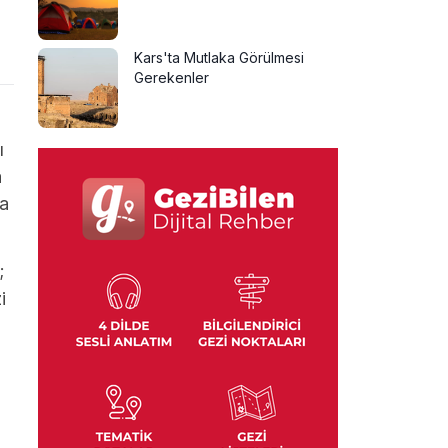
Kars'ta Mutlaka Görülmesi
Gerekenler
ı
a
da
;
i