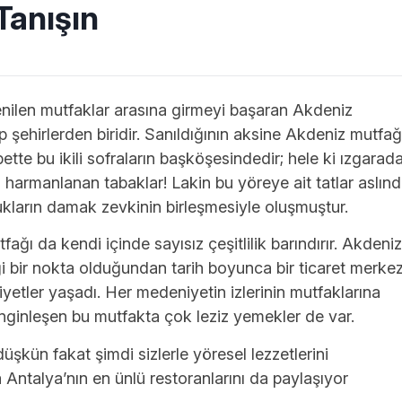
Tanışın
nilen mutfaklar arasına girmeyi başaran Akdeniz
 şehirlerden biridir. Sanıldığının aksine Akdeniz mutfağ
ette bu ikili sofraların başköşesindedir; hele ki ızgarad
la harmanlanan tabaklar! Lakin bu yöreye ait tatlar aslın
ukların damak zevkinin birleşmesiyle oluşmuştur.
ağı da kendi içinde sayısız çeşitlilik barındırır. Akdeniz
ği bir nokta olduğundan tarih boyunca bir ticaret merkez
yetler yaşadı. Her medeniyetin izlerinin mutfaklarına
ginleşen bu mutfakta çok leziz yemekler de var.
üşkün fakat şimdi sizlerle yöresel lezzetlerini
Antalya’nın en ünlü restoranlarını da paylaşıyor