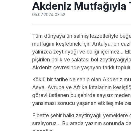
Akdeniz Mutfağıyla 
05.07.2024 03:52
Tüm dünyaya ün salmış lezzetleriyle beğe
mutfağını keşfetmek için Antalya, en cazip
yalnızca zeytinyağı ve balığı içermez… Elb
pişirilen balık ve salatası bol zeytinyağıy
Akdeniz çevresinde yaşayan farklı toplul
Köklü bir tarihe de sahip olan Akdeniz mutf
Asya, Avrupa ve Afrika kıtalarının kesişti
görevi üstlenen bu şehirde sayısız medeni
yansıması sonucu yaşanan etkileşimle zen
Elbette şehir halkı zeytinyağlı yemeklere d
sıralıyoruz… Bu arada yazının sonunda da 