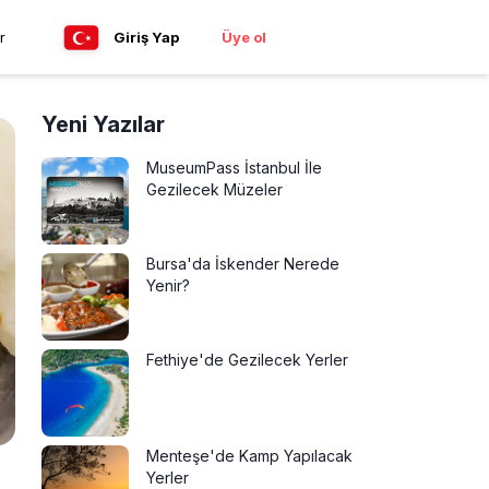
r
Giriş Yap
Üye ol
Yeni Yazılar
MuseumPass İstanbul İle
Gezilecek Müzeler
Bursa'da İskender Nerede
Yenir?
Fethiye'de Gezilecek Yerler
Menteşe'de Kamp Yapılacak
Yerler