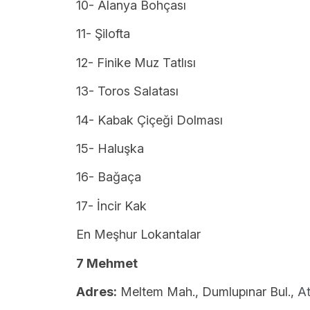
10- Alanya Bohçası
11- Şilofta
12- Finike Muz Tatlısı
13- Toros Salatası
14- Kabak Çiçeği Dolması
15- Haluşka
16- Bağaça
17- İncir Kak
En Meşhur Lokantalar
7 Mehmet
Adres:
Meltem Mah., Dumlupınar Bul.,
At