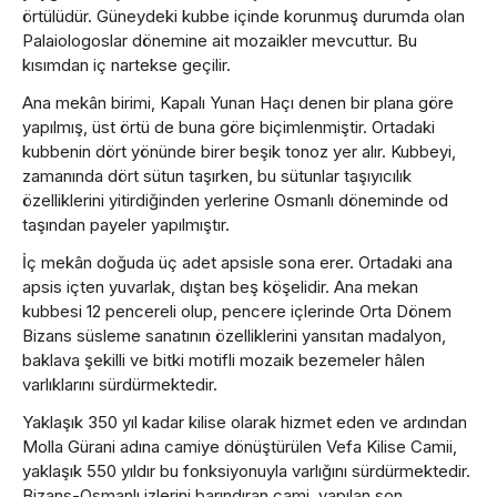
örtülüdür. Güneydeki kubbe içinde korunmuş durumda olan
Palaiologoslar dönemine ait mozaikler mevcuttur. Bu
kısımdan iç nartekse geçilir.
Ana mekân birimi, Kapalı Yunan Haçı denen bir plana göre
yapılmış, üst örtü de buna göre biçimlenmiştir. Ortadaki
kubbenin dört yönünde birer beşik tonoz yer alır. Kubbeyi,
zamanında dört sütun taşırken, bu sütunlar taşıyıcılık
özelliklerini yitirdiğinden yerlerine Osmanlı döneminde od
taşından payeler yapılmıştır.
İç mekân doğuda üç adet apsisle sona erer. Ortadaki ana
apsis içten yuvarlak, dıştan beş köşelidir. Ana mekan
kubbesi 12 pencereli olup, pencere içlerinde Orta Dönem
Bizans süsleme sanatının özelliklerini yansıtan madalyon,
baklava şekilli ve bitki motifli mozaik bezemeler hâlen
varlıklarını sürdürmektedir.
Yaklaşık 350 yıl kadar kilise olarak hizmet eden ve ardından
Molla Gürani adına camiye dönüştürülen Vefa Kilise Camii,
yaklaşık 550 yıldır bu fonksiyonuyla varlığını sürdürmektedir.
Bizans-Osmanlı izlerini barındıran cami, yapılan son