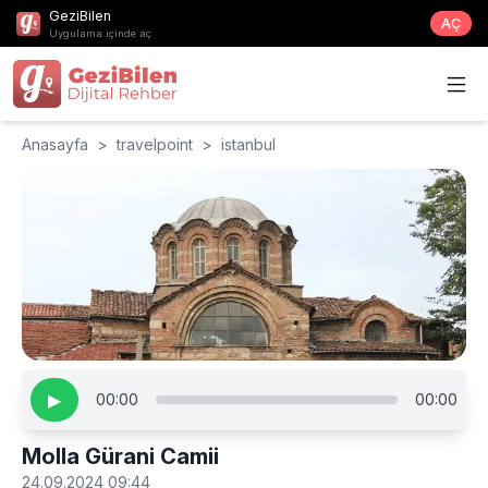
GeziBilen
AÇ
Uygulama içinde aç
Anasayfa
>
travelpoint
>
istanbul
▶
00:00
00:00
Molla Gürani Camii
24.09.2024 09:44