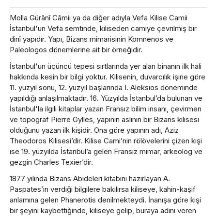
Molla Gürânî Câmii ya da diğer adıyla Vefa Kilise Camii
İstanbul'un Vefa semtinde, kiliseden camiye çevrilmiş bir
dinî yapıdır. Yapı, Bizans mimarisinin Komnenos ve
Paleologos dönemlerine ait bir örneğidir.
İstanbul'un üçüncü tepesi sırtlarında yer alan binanın ilk hali
hakkında kesin bir bilgi yoktur. Kilisenin, duvarcılık işine göre
11. yüzyıl sonu, 12. yüzyıl başlarında I. Aleksios döneminde
yapıldığı anlaşılmaktadır. 16. Yüzyılda İstanbul’da bulunan ve
İstanbul'la ilgili kitaplar yazan Fransız bilim insanı, çevirmen
ve topograf Pierre Gylles, yapının aslının bir Bizans kilisesi
olduğunu yazan ilk kişidir. Ona göre yapının adı, Aziz
Theodoros Kilisesi’dir. Kilise Cami’nin rölövelerini çizen kişi
ise 19. yüzyılda İstanbul’a gelen Fransız mimar, arkeolog ve
gezgin Charles Texier’dir.
1877 yılında Bizans Abideleri kitabını hazırlayan A.
Paspates’in verdiği bilgilere bakılırsa kiliseye, kahin-kaşif
anlamına gelen Phanerotis denilmekteydi. İnanışa göre kişi
bir şeyini kaybettiğinde, kiliseye gelip, buraya adını veren