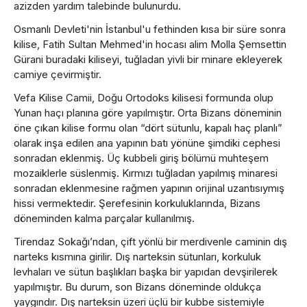
azizden yardım talebinde bulunurdu.
Osmanlı Devleti'nin İstanbul'u fethinden kısa bir süre sonra
kilise, Fatih Sultan Mehmed'in hocası alim Molla Şemsettin
Gürani buradaki kiliseyi, tuğladan yivli bir minare ekleyerek
camiye çevirmiştir.
Vefa Kilise Camii, Doğu Ortodoks kilisesi formunda olup
Yunan haçı planına göre yapılmıştır. Orta Bizans döneminin
öne çıkan kilise formu olan “dört sütunlu, kapalı haç planlı”
olarak inşa edilen ana yapının batı yönüne şimdiki cephesi
sonradan eklenmiş. Üç kubbeli giriş bölümü muhteşem
mozaiklerle süslenmiş. Kırmızı tuğladan yapılmış minaresi
sonradan eklenmesine rağmen yapının orijinal uzantısıymış
hissi vermektedir. Şerefesinin korkuluklarında, Bizans
döneminden kalma parçalar kullanılmış.
Tirendaz Sokağı’ndan, çift yönlü bir merdivenle caminin dış
narteks kısmına girilir. Dış narteksin sütunları, korkuluk
levhaları ve sütun başlıkları başka bir yapıdan devşirilerek
yapılmıştır. Bu durum, son Bizans döneminde oldukça
yaygındır. Dış narteksin üzeri üçlü bir kubbe sistemiyle