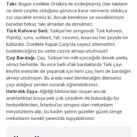
Takı:
Bugün özellikle Ortaköy ile özdeşleşmiş olan takıların
ne denli çeşitte olduğunu görünce karar vermeniz oldukça
zor olacaktır eminiz ki. Ancak kendinize ve sevdiklerinize
buradan birkaç takı almadan da dönülmez.
Türk Kahvesi Seti:
Türkiye’nin simgesidir Türk kahvesi.
Pişirilişi, içimi, sohbeti, falı, cezvesi, kısacası her şeyiyle bir
kültürdür. Özellikle Kapalı Çarşı’da sayısız alternatifini
bulabileceğiniz bu sette cezve almayı unutmayın!
Çay Bardağı:
Çay, Türkiye’nin milli içeceğidir desek yanlış
olmaz herhalde. Bu ince belli ufak bardaklarda Türk çayı
keyfini evinizde de yaşamak için hem çay, hem de bardağını
almayı unutmayın. Bu arada nasıl demlendiğini dilerseniz
çayı aldığınız yerden sorarak öğrenebilirsiniz.
Hatıralık Eşya:
Ağırlığı biblolardan oluşan ancak
anahtarlıktan broşa pek çok çeşidinin de bulunduğu bu
hediyeliklerden, İstanbul’un simgesi olan mekanların
minyatürlerini alıp, bu kadim şehrin güzeller güzeli simge
mekanlarını sürekli yanınızda taşıyabilirsiniz.