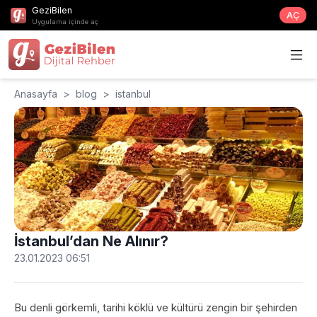
GeziBilen
AÇ
Uygulama içinde aç
Anasayfa
>
blog
>
istanbul
İstanbul’dan Ne Alınır?
23.01.2023 06:51
Bu denli görkemli, tarihi köklü ve kültürü zengin bir şehirden