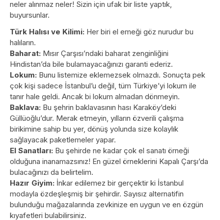
neler alınmaz neler! Sizin için ufak bir liste yaptık,
buyursunlar.
Türk Halısı ve Kilimi:
Her biri el emeği göz nurudur bu
halıların.
Baharat:
Mısır Çarşısı’ndaki baharat zenginliğini
Hindistan’da bile bulamayacağınızı garanti ederiz.
Lokum:
Bunu listemize eklemezsek olmazdı. Sonuçta pek
çok kişi sadece İstanbul’u değil, tüm Türkiye’yi lokum ile
tanır hale geldi. Ancak bi lokum almadan dönmeyin.
Baklava:
Bu şehrin baklavasının hası Karaköy’deki
Güllüoğlu’dur. Merak etmeyin, yılların özverili çalışma
birikimine sahip bu yer, dönüş yolunda size kolaylık
sağlayacak paketlemeler yapar.
El Sanatları:
Bu şehirde ne kadar çok el sanatı örneği
olduğuna inanamazsınız! En güzel örneklerini Kapalı Çarşı’da
bulacağınızı da belirtelim.
Hazır Giyim:
İnkar edilemez bir gerçektir ki İstanbul
modayla özdeşleşmiş bir şehirdir. Sayısız alternatifin
bulunduğu mağazalarında zevkinize en uygun ve en özgün
kıyafetleri bulabilirsiniz.