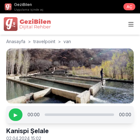
GeziBilen
AÇ
Uygulama içinde aç
Anasayfa
>
travelpoint
>
van
▶
00:00
00:00
Kanispi Şelale
02.04.2024 15:02