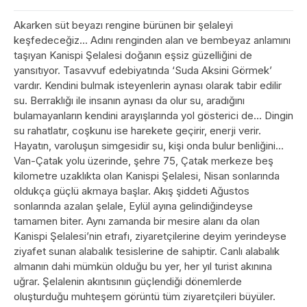
Akarken süt beyazı rengine bürünen bir şelaleyi
keşfedeceğiz… Adını renginden alan ve bembeyaz anlamını
taşıyan Kanispi Şelalesi doğanın eşsiz güzelliğini de
yansıtıyor. Tasavvuf edebiyatında ‘Suda Aksini Görmek’
vardır. Kendini bulmak isteyenlerin aynası olarak tabir edilir
su. Berraklığı ile insanın aynası da olur su, aradığını
bulamayanların kendini arayışlarında yol gösterici de… Dingin
su rahatlatır, coşkunu ise harekete geçirir, enerji verir.
Hayatın, varoluşun simgesidir su, kişi onda bulur benliğini…
Van-Çatak yolu üzerinde, şehre 75, Çatak merkeze beş
kilometre uzaklıkta olan Kanispi Şelalesi, Nisan sonlarında
oldukça güçlü akmaya başlar. Akış şiddeti Ağustos
sonlarında azalan şelale, Eylül ayına gelindiğindeyse
tamamen biter. Aynı zamanda bir mesire alanı da olan
Kanispi Şelalesi’nin etrafı, ziyaretçilerine deyim yerindeyse
ziyafet sunan alabalık tesislerine de sahiptir. Canlı alabalık
almanın dahi mümkün olduğu bu yer, her yıl turist akınına
uğrar. Şelalenin akıntısının güçlendiği dönemlerde
oluşturduğu muhteşem görüntü tüm ziyaretçileri büyüler.