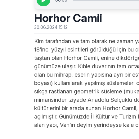
▶
Horhor Camii
30.06.2024 15:12
Kim tarafından ve tam olarak ne zaman ya
18’inci yüzyıl esintileri görüldüğü için b
taştan olan Horhor Camii, enine dikdörtgen
günümüze ulaşır. Kıble duvarının tam ortası
olan bu mihrap, eserin yapısına ayrı bir 
boyası) kullanılarak yapılmış süslemeleri
sıkça rastlanan geometrik süsleme (mukarn
mimarisinden ziyade Anadolu Selçuklu döne
kültürlerini bir arada sunan Horhor Camii,
açılmıştır. Günümüzde İl Kültür ve Turizm
alan yapı, Van’ın deyim yerindeyse kale ca