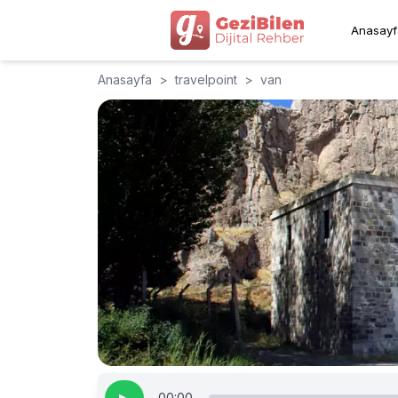
Anasayf
Anasayfa
>
travelpoint
>
van
00:00