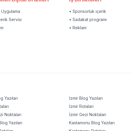
l Uygulama
• Sponsorluk içerik
çerik Servisi
• Sadakat programı
am
• Reklam
g Yazıları
İzmir
Blog Yazıları
aları
İzmir
Rotaları
i Noktaları
İzmir
Gezi Noktaları
log Yazıları
Kastamonu
Blog Yazıları
otaları
Kastamonu
Rotaları