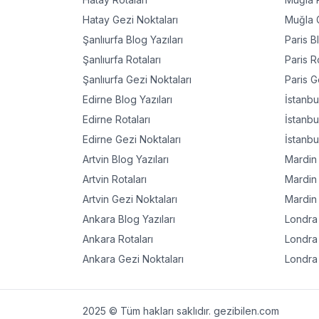
Hatay
Gezi Noktaları
Muğla
G
Şanlıurfa
Blog Yazıları
Paris
Bl
Şanlıurfa
Rotaları
Paris
Ro
Şanlıurfa
Gezi Noktaları
Paris
Ge
Edirne
Blog Yazıları
İstanbu
Edirne
Rotaları
İstanbu
Edirne
Gezi Noktaları
İstanbu
Artvin
Blog Yazıları
Mardin
Artvin
Rotaları
Mardin
Artvin
Gezi Noktaları
Mardin
Ankara
Blog Yazıları
Londra
Ankara
Rotaları
Londra
Ankara
Gezi Noktaları
Londra
2025 © Tüm hakları saklıdır. gezibilen.com