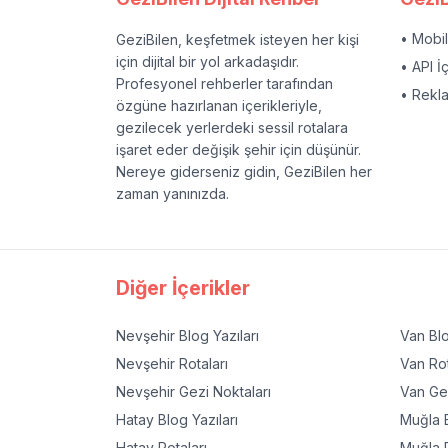
• Mobi
GeziBilen, keşfetmek isteyen her kişi
için dijital bir yol arkadaşıdır.
• API İ
Profesyonel rehberler tarafından
• Rekl
özgüne hazırlanan içerikleriyle,
gezilecek yerlerdeki sessil rotalara
işaret eder değişik şehir için düşünür.
Nereye giderseniz gidin, GeziBilen her
zaman yanınızda.
Diğer İçerikler
Nevşehir
Blog Yazıları
Van
Blo
Nevşehir
Rotaları
Van
Rot
Nevşehir
Gezi Noktaları
Van
Gez
Hatay
Blog Yazıları
Muğla
B
Hatay
Rotaları
Muğla
R