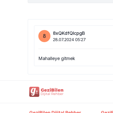
8xQKdfQlcpgB
8
28.07.2024 05:27
Mahalleye gitmek
GeziBilen Dijital Rehber
GeziB