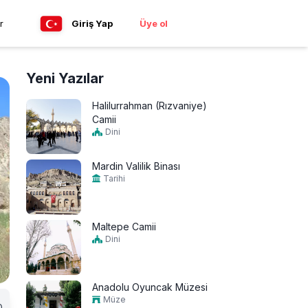
r
Giriş Yap
Üye ol
Yeni Yazılar
Halilurrahman (Rızvaniye)
Camii
Dini
Mardin Valilik Binası
Tarihi
Maltepe Camii
Dini
Anadolu Oyuncak Müzesi
Müze
0