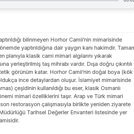
ptırıldığı bilinmeyen Horhor Camii’nin mimarisinde
u dönemde yaptırıldığına dair yaygın kanı hakimdir. Tama
 planıyla klasik cami mimari algılarını yıkarak
na yerleştirilmiş taş mihrabı vardır. Dışa doğru çıkıntılı
estetik görünüm katar. Horhor Camii’nin doğal boya (kök
 oldukça ince detaylardan oluşur. İslamiyet mimarisinde
as) çeşidinin kullanıldığı bu eser, klasik Osmanlı
mi mimari özelliklerini taşır. Arap ve Türk mimari
 son restorasyon çalışmasıyla birlikte yeniden ziyarete
 Müdürlüğü Tarihsel Değerler Envanteri listesinde yer
misidir.