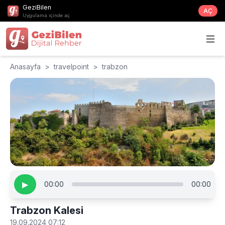
GeziBilen
AÇ
Uygulama içinde aç
Anasayfa
>
travelpoint
>
trabzon
▶
00:00
00:00
Trabzon Kalesi
19.09.2024 07:12