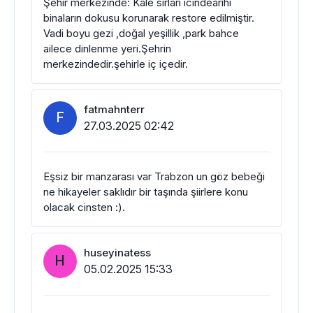
Şehir merkezinde: Kale sırları icindearihi
binaların dokusu korunarak restore edilmiştir.
Vadi boyu gezi ,doğal yeşillik ,park bahce
ailece dinlenme yeri.Şehrin
merkezindedir.şehirle iç içedir.
fatmahnterr
F
27.03.2025 02:42
Eşsiz bir manzarası var Trabzon un göz bebeği
ne hikayeler saklıdır bir taşında şiirlere konu
olacak cinsten :).
huseyinatess
H
05.02.2025 15:33