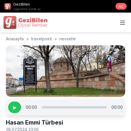
GeziBilen
AÇ
Uygulama içinde aç
Anasayfa
>
travelpoint
>
nevsehir
▶
00:00
00:00
Hasan Emmi Türbesi
28.07.2024 23:05