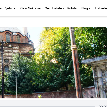
a
Şehirler
Gezi Noktaları
Gezi Listeleri
Rotalar
Bloglar
Haberle
00:0