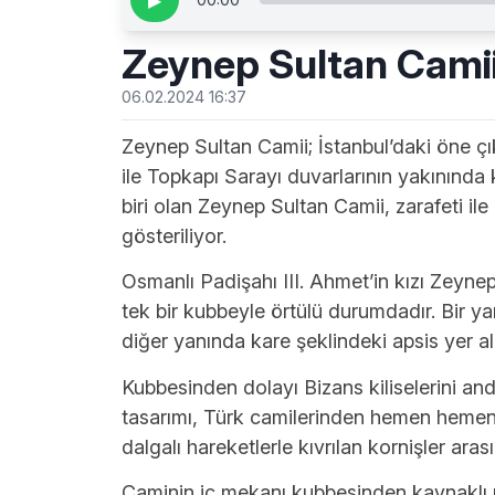
▶
Zeynep Sultan Cami
06.02.2024 16:37
Zeynep Sultan Camii; İstanbul’daki öne ç
ile Topkapı Sarayı duvarlarının yakınında
biri olan Zeynep Sultan Camii, zarafeti il
gösteriliyor.
Osmanlı Padişahı III. Ahmet’in kızı Zeynep
tek bir kubbeyle örtülü durumdadır. Bir ya
diğer yanında kare şeklindeki apsis yer al
Kubbesinden dolayı Bizans kiliselerini and
tasarımı, Türk camilerinden hemen hemen h
dalgalı hareketlerle kıvrılan kornişler ara
Caminin iç mekanı kubbesinden kaynaklı pe