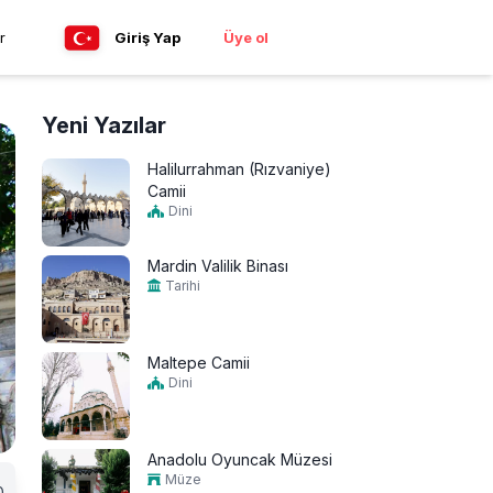
r
Giriş Yap
Üye ol
Yeni Yazılar
Halilurrahman (Rızvaniye)
Camii
Dini
Mardin Valilik Binası
Tarihi
Maltepe Camii
Dini
Anadolu Oyuncak Müzesi
Müze
0