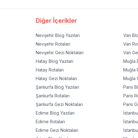
Diğer İçerikler
Nevşehir
Blog Yazıları
Van
Blo
Nevşehir
Rotaları
Van
Rot
Nevşehir
Gezi Noktaları
Van
Gez
Hatay
Blog Yazıları
Muğla
B
Hatay
Rotaları
Muğla
R
Hatay
Gezi Noktaları
Muğla
G
Şanlıurfa
Blog Yazıları
Paris
Bl
Şanlıurfa
Rotaları
Paris
Ro
Şanlıurfa
Gezi Noktaları
Paris
Ge
Edirne
Blog Yazıları
İstanbu
Edirne
Rotaları
İstanbu
Edirne
Gezi Noktaları
İstanbu