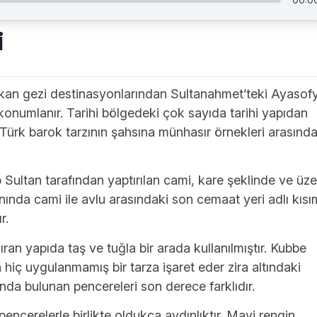
i
ıkan gezi destinasyonlarından Sultanahmet’teki Ayasof
 konumlanır. Tarihi bölgedeki çok sayıda tarihi yapıdan
e Türk barok tarzının şahsına münhasır örnekleri arasınd
 Sultan tarafından yaptırılan cami, kare şeklinde ve üze
nında cami ile avlu arasındaki son cemaat yeri adlı kısı
ır.
ıran yapıda taş ve tuğla bir arada kullanılmıştır. Kubbe
iç uygulanmamış bir tarza işaret eder zira altındaki
sında bulunan pencereleri son derece farklıdır.
ncerelerle birlikte oldukça aydınlıktır. Mavi rengin