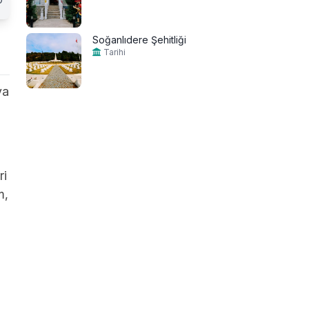
Soğanlıdere Şehitliği
Tarihi
ya
a
ri
m,