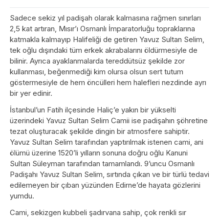
Sadece sekiz yıl padişah olarak kalmasına rağmen sınırları
2,5 kat artıran, Mısır’ı Osmanlı İmparatorluğu topraklarına
katmakla kalmayıp Halifeliği de getiren Yavuz Sultan Selim,
tek oğlu dışındaki tüm erkek akrabalarını öldürmesiyle de
bilinir. Ayrıca ayaklanmalarda tereddütsüz şekilde zor
kullanması, beğenmediği kim olursa olsun sert tutum
göstermesiyle de hem öncülleri hem halefleri nezdinde ayrı
bir yer edinir.
İstanbul’un Fatih ilçesinde Haliç’e yakın bir yükselti
üzerindeki Yavuz Sultan Selim Camii ise padişahın şöhretine
tezat oluşturacak şekilde dingin bir atmosfere sahiptir.
Yavuz Sultan Selim tarafından yaptırılmak istenen cami, ani
ölümü üzerine 1520’li yılların sonuna doğru oğlu Kanuni
Sultan Süleyman tarafından tamamlandı. 9’uncu Osmanlı
Padişahı Yavuz Sultan Selim, sırtında çıkan ve bir türlü tedavi
edilemeyen bir çıban yüzünden Edirne’de hayata gözlerini
yumdu.
Cami, sekizgen kubbeli şadırvana sahip, çok renkli sır