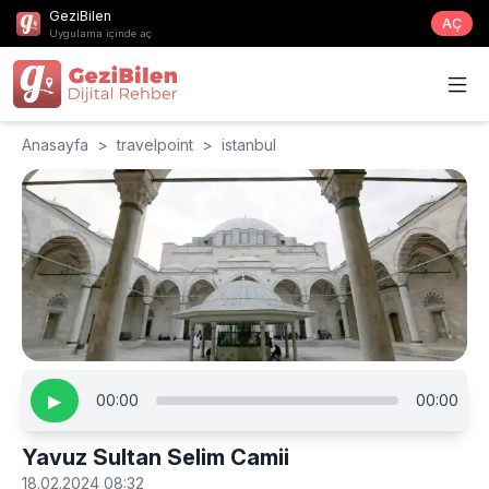
GeziBilen
AÇ
Uygulama içinde aç
Anasayfa
>
travelpoint
>
istanbul
▶
00:00
00:00
Yavuz Sultan Selim Camii
18.02.2024 08:32