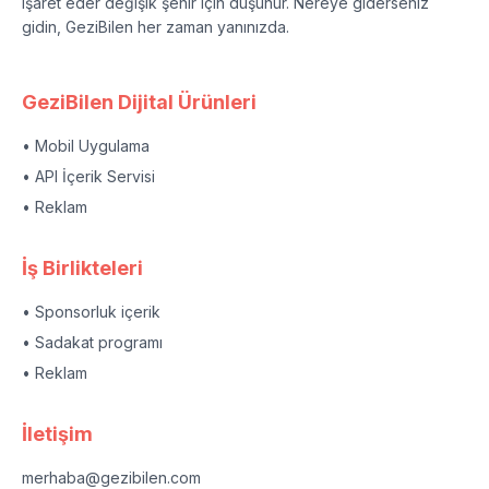
işaret eder değişik şehir için düşünür. Nereye giderseniz
gidin, GeziBilen her zaman yanınızda.
GeziBilen Dijital Ürünleri
• Mobil Uygulama
• API İçerik Servisi
• Reklam
İş Birlikteleri
• Sponsorluk içerik
• Sadakat programı
• Reklam
İletişim
merhaba@gezibilen.com