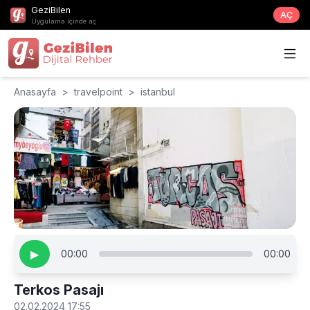
GeziBilen
AÇ
Uygulama içinde aç
Anasayfa
>
travelpoint
>
istanbul
▶
00:00
00:00
Terkos Pasajı
02.02.2024 17:55