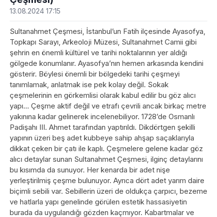
13.08.2024 17:15
Sultanahmet Çeşmesi, İstanbul’un Fatih ilçesinde Ayasofya,
Topkapı Sarayı, Arkeoloji Müzesi, Sultanahmet Camii gibi
şehrin en önemli kültürel ve tarihi noktalarının yer aldığı
gölgede konumlanır. Ayasofya’nın hemen arkasında kendini
gösterir. Böylesi önemli bir bölgedeki tarihi çeşmeyi
tanımlamak, anlatmak ise pek kolay değil. Sokak
çeşmelerinin en görkemlisi olarak kabul edilir bu göz alıcı
yapı… Çeşme aktif değil ve etrafı çevrili ancak birkaç metre
yakınına kadar gelinerek incelenebiliyor. 1728’de Osmanlı
Padişahı III. Ahmet tarafından yaptırıldı. Dikdörtgen şekilli
yapının üzeri beş adet kubbeye sahip ahşap saçaklarıyla
dikkat çeken bir çatı ile kaplı. Çeşmelere gelene kadar göz
alıcı detaylar sunan Sultanahmet Çeşmesi, ilginç detaylarını
bu kısımda da sunuyor. Her kenarda bir adet nişe
yerleştirilmiş çeşme bulunuyor. Ayrıca dört adet yarım daire
biçimli sebili var. Sebillerin üzeri de oldukça çarpıcı, bezeme
ve hatlarla yapı genelinde görülen estetik hassasiyetin
burada da uygulandığı gözden kaçmıyor. Kabartmalar ve