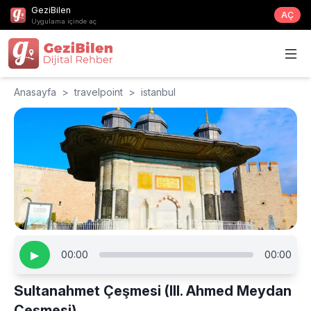
GeziBilen
AÇ
Uygulama içinde aç
Anasayfa
>
travelpoint
>
istanbul
▶
00:00
00:00
Sultanahmet Çeşmesi (III. Ahmed Meydan
Çeşmesi)