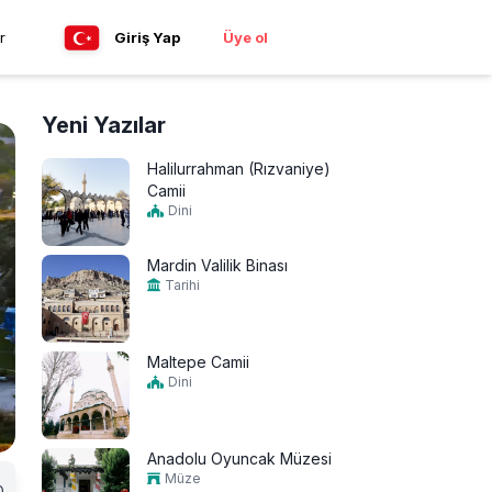
r
Giriş Yap
Üye ol
Yeni Yazılar
Halilurrahman (Rızvaniye)
Camii
Dini
Mardin Valilik Binası
Tarihi
Maltepe Camii
Dini
Anadolu Oyuncak Müzesi
Müze
0