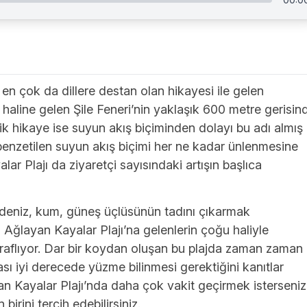
 en çok da dillere destan olan hikayesi ile gelen
 haline gelen Şile Feneri’nin yaklaşık 600 metre gerisin
ndik hikaye ise suyun akış biçiminden dolayı bu adı almış
benzetilen suyun akış biçimi her ne kadar ünlenmesine
r Plajı da ziyaretçi sayısındaki artışın başlıca
e deniz, kum, güneş üçlüsünün tadını çıkarmak
an Ağlayan Kayalar Plajı’na gelenlerin çoğu haliyle
raflıyor. Dar bir koydan oluşan bu plajda zaman zaman
sı iyi derecede yüzme bilinmesi gerektiğini kanıtlar
ayan Kayalar Plajı’nda daha çok vakit geçirmek isterseniz
irini tercih edebilirsiniz.