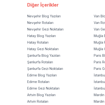
Diğer İçerikler
Nevşehir
Blog Yazıları
Van
Blo
Nevşehir
Rotaları
Van
Rot
Nevşehir
Gezi Noktaları
Van
Gez
Hatay
Blog Yazıları
Muğla
B
Hatay
Rotaları
Muğla
R
Hatay
Gezi Noktaları
Muğla
G
Şanlıurfa
Blog Yazıları
Paris
Bl
Şanlıurfa
Rotaları
Paris
Ro
Şanlıurfa
Gezi Noktaları
Paris
Ge
Edirne
Blog Yazıları
İstanbu
Edirne
Rotaları
İstanbu
Edirne
Gezi Noktaları
İstanbu
Artvin
Blog Yazıları
Mardin
Artvin
Rotaları
Mardin