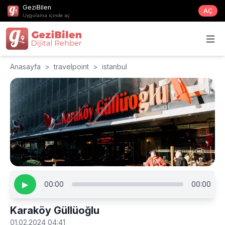
GeziBilen
AÇ
Uygulama içinde aç
Anasayfa
>
travelpoint
>
istanbul
▶
00:00
00:00
Karaköy Güllüoğlu
01.02.2024 04:41