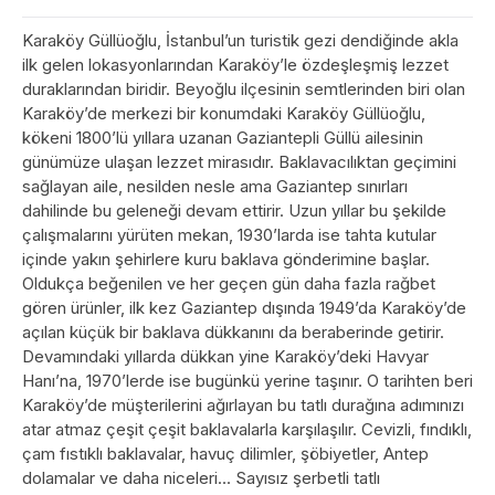
Karaköy Güllüoğlu, İstanbul’un turistik gezi dendiğinde akla
ilk gelen lokasyonlarından Karaköy’le özdeşleşmiş lezzet
duraklarından biridir. Beyoğlu ilçesinin semtlerinden biri olan
Karaköy’de merkezi bir konumdaki Karaköy Güllüoğlu,
kökeni 1800’lü yıllara uzanan Gaziantepli Güllü ailesinin
günümüze ulaşan lezzet mirasıdır. Baklavacılıktan geçimini
sağlayan aile, nesilden nesle ama Gaziantep sınırları
dahilinde bu geleneği devam ettirir. Uzun yıllar bu şekilde
çalışmalarını yürüten mekan, 1930’larda ise tahta kutular
içinde yakın şehirlere kuru baklava gönderimine başlar.
Oldukça beğenilen ve her geçen gün daha fazla rağbet
gören ürünler, ilk kez Gaziantep dışında 1949’da Karaköy’de
açılan küçük bir baklava dükkanını da beraberinde getirir.
Devamındaki yıllarda dükkan yine Karaköy’deki Havyar
Hanı’na, 1970’lerde ise bugünkü yerine taşınır. O tarihten beri
Karaköy’de müşterilerini ağırlayan bu tatlı durağına adımınızı
atar atmaz çeşit çeşit baklavalarla karşılaşılır. Cevizli, fındıklı,
çam fıstıklı baklavalar, havuç dilimler, şöbiyetler, Antep
dolamalar ve daha niceleri… Sayısız şerbetli tatlı