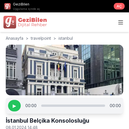
GeziBilen
AÇ
Uygulama içinde aç
Anasayfa
>
travelpoint
>
istanbul
▶
00:00
00:00
İstanbul Belçika Konsolosluğu
08.01.2024 14:48