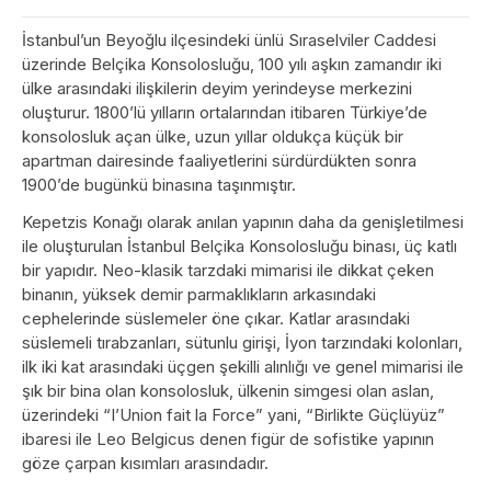
İstanbul’un Beyoğlu ilçesindeki ünlü Sıraselviler Caddesi
üzerinde Belçika Konsolosluğu, 100 yılı aşkın zamandır iki
ülke arasındaki ilişkilerin deyim yerindeyse merkezini
oluşturur. 1800’lü yılların ortalarından itibaren Türkiye’de
konsolosluk açan ülke, uzun yıllar oldukça küçük bir
apartman dairesinde faaliyetlerini sürdürdükten sonra
1900’de bugünkü binasına taşınmıştır.
Kepetzis Konağı olarak anılan yapının daha da genişletilmesi
ile oluşturulan İstanbul Belçika Konsolosluğu binası, üç katlı
bir yapıdır. Neo-klasik tarzdaki mimarisi ile dikkat çeken
binanın, yüksek demir parmaklıkların arkasındaki
cephelerinde süslemeler öne çıkar. Katlar arasındaki
süslemeli tırabzanları, sütunlu girişi, İyon tarzındaki kolonları,
ilk iki kat arasındaki üçgen şekilli alınlığı ve genel mimarisi ile
şık bir bina olan konsolosluk, ülkenin simgesi olan aslan,
üzerindeki “I’Union fait la Force” yani, “Birlikte Güçlüyüz”
ibaresi ile Leo Belgicus denen figür de sofistike yapının
göze çarpan kısımları arasındadır.