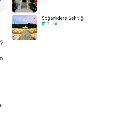
Soğanlıdere Şehitliği
Tarihi
aş
am
i