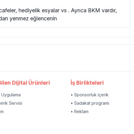
afeler, hediyelik esyalar vs . Ayrıca BKM vardır,
ndan yenmez eğlencenin
ilen Dijital Ürünleri
İş Birlikteleri
l Uygulama
• Sponsorluk içerik
çerik Servisi
• Sadakat programı
am
• Reklam