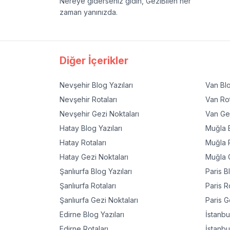
Nereye giderseniz gidin, GeziBilen her
zaman yanınızda.
Diğer İçerikler
Nevşehir
Blog Yazıları
Van
Blo
Nevşehir
Rotaları
Van
Rot
Nevşehir
Gezi Noktaları
Van
Gez
Hatay
Blog Yazıları
Muğla
B
Hatay
Rotaları
Muğla
R
Hatay
Gezi Noktaları
Muğla
G
Şanlıurfa
Blog Yazıları
Paris
Bl
Şanlıurfa
Rotaları
Paris
Ro
Şanlıurfa
Gezi Noktaları
Paris
Ge
Edirne
Blog Yazıları
İstanbu
Edirne
Rotaları
İstanbu