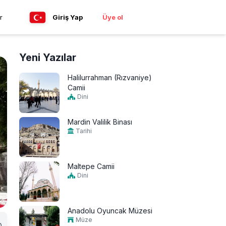
r
Giriş Yap
Üye ol
Yeni Yazılar
Halilurrahman (Rızvaniye)
Camii
Dini
Mardin Valilik Binası
Tarihi
Maltepe Camii
Dini
Anadolu Oyuncak Müzesi
Müze
0