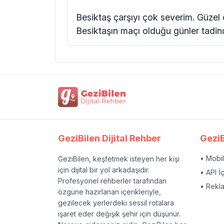
Besiktaş çarşıyı çok severim. Güzel c
Besiktaşın maçı olduğu günler tadi
GeziBilen Dijital Rehber
GeziB
• Mobi
GeziBilen, keşfetmek isteyen her kişi
için dijital bir yol arkadaşıdır.
• API İ
Profesyonel rehberler tarafından
• Rekl
özgüne hazırlanan içerikleriyle,
gezilecek yerlerdeki sessil rotalara
işaret eder değişik şehir için düşünür.