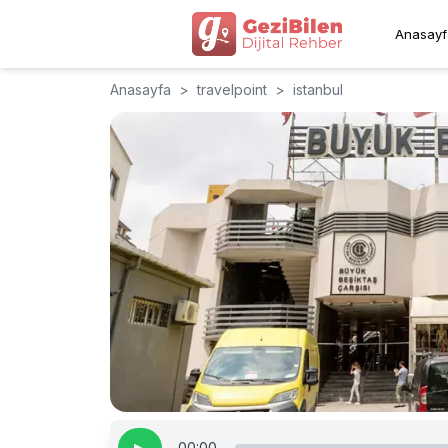
Anasayf
Anasayfa
>
travelpoint
>
istanbul
00:00