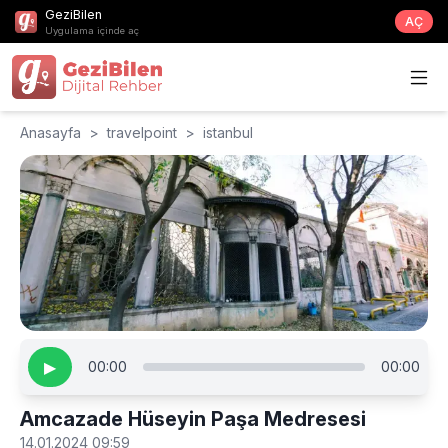
GeziBilen
AÇ
Uygulama içinde aç
Anasayfa
>
travelpoint
>
istanbul
▶
00:00
00:00
Amcazade Hüseyin Paşa Medresesi
14.01.2024 09:59