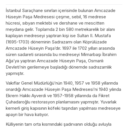
İstanbul Saraçhane sınırları içerisinde bulunan Amcazade
Hüseyin Paşa Medresesi çeşme, sebil, 16 medrese
hücresi, sıbyan mektebi ve dershane ve mescitten
meydana gelir. Toplamda 2 bin 580 metrekarelik bir alanı
kaplayan medreseyi yaptıran kişi ise Sultan II. Mustafa
(1695-1703) döneminin Sadrazamı olan Köprülüzade
Amcazade Hüseyin Paşa’dır. 1697 ile 1702 yılları arasında
süren sadareti sırasında bu medreseyi Mimarbaşı İbrahim
Ağa’ya yaptıran Amcazade Hüseyin Paşa, Osmanlı
Devleti’nin gerilemeye başladığı dönemde sadrazamlık
yapmıştır.
Vakıflar Genel Müdürlüğü’nün 1940, 1957 ve 1958 yıllarında
onardığı Amcazade Hüseyin Paşa Medresesi’ni 1940 yılında
Ekrem Hakkı Ayverdi ve 1957-1958 yıllarında da Fikret
Çuhadaroğlu restorasyon planlamasını yapmıştır. Yuvarlak
kemerli giriş kapısının köfeki taşından yapılması medreseye
apayrı bir hava katıyor.
Külliyenin tam orta kısmındaki şadırvanın olduğu avluyla