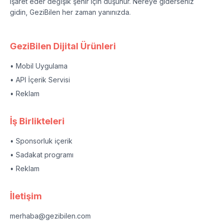
işaret eder değişik şehir için düşünür. Nereye giderseniz
gidin, GeziBilen her zaman yanınızda.
GeziBilen Dijital Ürünleri
• Mobil Uygulama
• API İçerik Servisi
• Reklam
İş Birlikteleri
• Sponsorluk içerik
• Sadakat programı
• Reklam
İletişim
merhaba@gezibilen.com