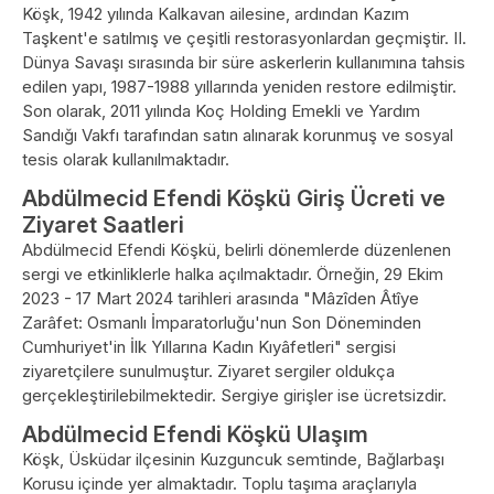
Köşk, 1942 yılında Kalkavan ailesine, ardından Kazım
Taşkent'e satılmış ve çeşitli restorasyonlardan geçmiştir. II.
Dünya Savaşı sırasında bir süre askerlerin kullanımına tahsis
edilen yapı, 1987-1988 yıllarında yeniden restore edilmiştir.
Son olarak, 2011 yılında Koç Holding Emekli ve Yardım
Sandığı Vakfı tarafından satın alınarak korunmuş ve sosyal
tesis olarak kullanılmaktadır.
Abdülmecid Efendi Köşkü Giriş Ücreti ve
Ziyaret Saatleri
Abdülmecid Efendi Köşkü, belirli dönemlerde düzenlenen
sergi ve etkinliklerle halka açılmaktadır. Örneğin, 29 Ekim
2023 - 17 Mart 2024 tarihleri arasında "Mâzîden Âtîye
Zarâfet: Osmanlı İmparatorluğu'nun Son Döneminden
Cumhuriyet'in İlk Yıllarına Kadın Kıyâfetleri" sergisi
ziyaretçilere sunulmuştur. Ziyaret sergiler oldukça
gerçekleştirilebilmektedir. Sergiye girişler ise ücretsizdir.
Abdülmecid Efendi Köşkü Ulaşım
Köşk, Üsküdar ilçesinin Kuzguncuk semtinde, Bağlarbaşı
Korusu içinde yer almaktadır. Toplu taşıma araçlarıyla