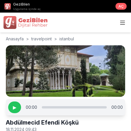
GeziBilen
AÇ
Uygulama içinde aç
Anasayfa
>
travelpoint
>
istanbul
▶
00:00
00:00
Abdülmecid Efendi Köşkü
18.11.2024 09:43