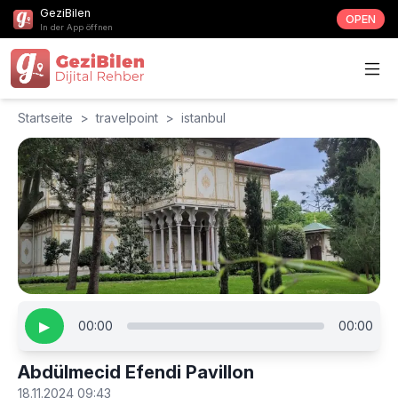
GeziBilen
OPEN
In der App öffnen
Startseite
>
travelpoint
>
istanbul
▶
00:00
00:00
Abdülmecid Efendi Pavillon
18.11.2024 09:43