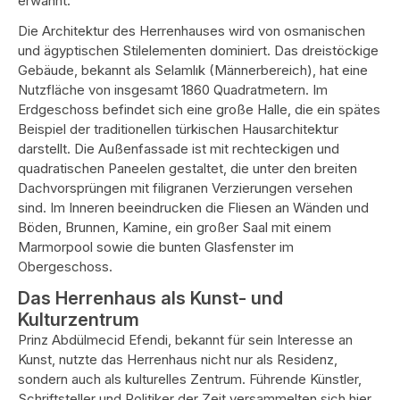
erwähnt.
Die Architektur des Herrenhauses wird von osmanischen
und ägyptischen Stilelementen dominiert. Das dreistöckige
Gebäude, bekannt als Selamlık (Männerbereich), hat eine
Nutzfläche von insgesamt 1860 Quadratmetern. Im
Erdgeschoss befindet sich eine große Halle, die ein spätes
Beispiel der traditionellen türkischen Hausarchitektur
darstellt. Die Außenfassade ist mit rechteckigen und
quadratischen Paneelen gestaltet, die unter den breiten
Dachvorsprüngen mit filigranen Verzierungen versehen
sind. Im Inneren beeindrucken die Fliesen an Wänden und
Böden, Brunnen, Kamine, ein großer Saal mit einem
Marmorpool sowie die bunten Glasfenster im
Obergeschoss.
Das Herrenhaus als Kunst- und
Kulturzentrum
Prinz Abdülmecid Efendi, bekannt für sein Interesse an
Kunst, nutzte das Herrenhaus nicht nur als Residenz,
sondern auch als kulturelles Zentrum. Führende Künstler,
Schriftsteller und Politiker der Zeit versammelten sich hier,