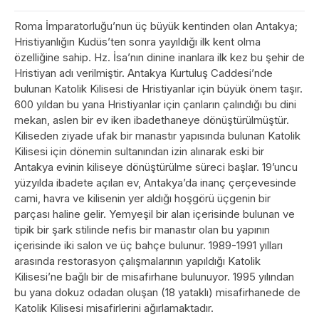
Roma İmparatorluğu’nun üç büyük kentinden olan Antakya;
Hristiyanlığın Kudüs’ten sonra yayıldığı ilk kent olma
özelliğine sahip. Hz. İsa’nın dinine inanlara ilk kez bu şehir de
Hristiyan adı verilmiştir. Antakya Kurtuluş Caddesi’nde
bulunan Katolik Kilisesi de Hristiyanlar için büyük önem taşır.
600 yıldan bu yana Hristiyanlar için çanların çalındığı bu dini
mekan, aslen bir ev iken ibadethaneye dönüştürülmüştür.
Kiliseden ziyade ufak bir manastır yapısında bulunan Katolik
Kilisesi için dönemin sultanından izin alınarak eski bir
Antakya evinin kiliseye dönüştürülme süreci başlar. 19’uncu
yüzyılda ibadete açılan ev, Antakya’da inanç çerçevesinde
cami, havra ve kilisenin yer aldığı hoşgörü üçgenin bir
parçası haline gelir. Yemyeşil bir alan içerisinde bulunan ve
tipik bir şark stilinde nefis bir manastır olan bu yapının
içerisinde iki salon ve üç bahçe bulunur. 1989-1991 yılları
arasında restorasyon çalışmalarının yapıldığı Katolik
Kilisesi’ne bağlı bir de misafirhane bulunuyor. 1995 yılından
bu yana dokuz odadan oluşan (18 yataklı) misafirhanede de
Katolik Kilisesi misafirlerini ağırlamaktadır.