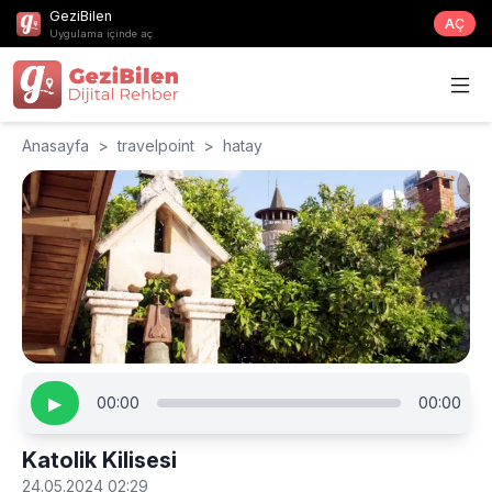
GeziBilen
AÇ
Uygulama içinde aç
Anasayfa
>
travelpoint
>
hatay
▶
00:00
00:00
Katolik Kilisesi
24.05.2024 02:29