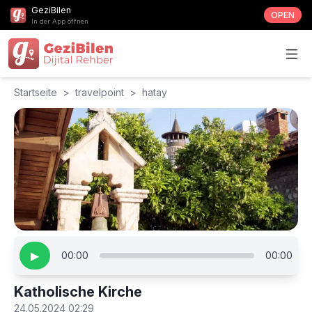
GeziBilen
OPEN
In der App öffnen
Startseite
>
travelpoint
>
hatay
▶
00:00
00:00
Katholische Kirche
24.05.2024 02:29