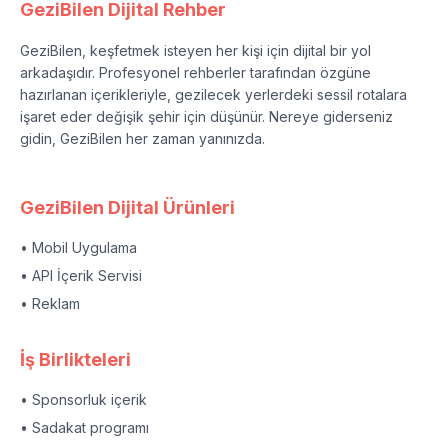
GeziBilen Dijital Rehber
GeziBilen, keşfetmek isteyen her kişi için dijital bir yol
arkadaşıdır. Profesyonel rehberler tarafından özgüne
hazırlanan içerikleriyle, gezilecek yerlerdeki sessil rotalara
işaret eder değişik şehir için düşünür. Nereye giderseniz
gidin, GeziBilen her zaman yanınızda.
GeziBilen Dijital Ürünleri
• Mobil Uygulama
• API İçerik Servisi
• Reklam
İş Birlikteleri
• Sponsorluk içerik
• Sadakat programı