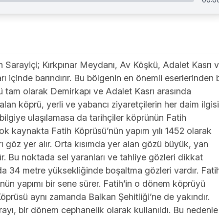
lan Sarayiçi; Kırkpınar Meydanı, Av Köşkü, Adalet Kasrı 
rı içinde barındırır. Bu bölgenin en önemli eserlerinden b
sü tam olarak Demirkapı ve Adalet Kasrı arasında
an köprü, yerli ve yabancı ziyaretçilerin her daim ilgisi
 bilgiye ulaşılamasa da tarihçiler köprünün Fatih
ok kaynakta Fatih Köprüsü’nün yapım yılı 1452 olarak
 göz yer alır. Orta kısımda yer alan gözü büyük, yan
. Bu noktada sel yaranları ve tahliye gözleri dikkat
a 34 metre yüksekliğinde boşaltma gözleri vardır. Fati
nün yapımı bir sene sürer. Fatih’in o dönem köprüyü
h Köprüsü aynı zamanda Balkan Şehitliği’ne de yakındır.
ayı, bir dönem cephanelik olarak kullanıldı. Bu nedenle