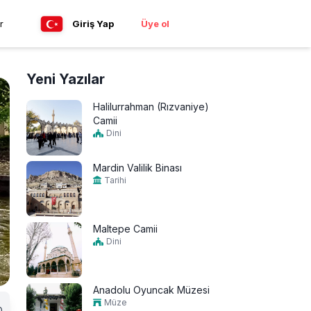
r
Giriş Yap
Üye ol
Yeni Yazılar
Halilurrahman (Rızvaniye)
Camii
Dini
Mardin Valilik Binası
Tarihi
Maltepe Camii
Dini
Anadolu Oyuncak Müzesi
Müze
0