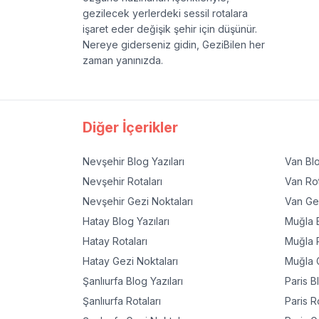
gezilecek yerlerdeki sessil rotalara
işaret eder değişik şehir için düşünür.
Nereye giderseniz gidin, GeziBilen her
zaman yanınızda.
Diğer İçerikler
Nevşehir
Blog Yazıları
Van
Blo
Nevşehir
Rotaları
Van
Rot
Nevşehir
Gezi Noktaları
Van
Gez
Hatay
Blog Yazıları
Muğla
B
Hatay
Rotaları
Muğla
R
Hatay
Gezi Noktaları
Muğla
G
Şanlıurfa
Blog Yazıları
Paris
Bl
Şanlıurfa
Rotaları
Paris
Ro