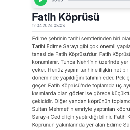
▶
Fatih Köprüsü
12.04.2024 08:08
Edirne şehrinin tarihi semtlerinden biri o
Tarihi Edirne Sarayı gibi çok önemli yapıla
tanesi de Fatih Köprüsü’dür. Fatih Köprü
konumlanır. Tunca Nehri’nin üzerinde yer al
çeker. Henüz yapım tarihine ilişkin net bir
döneminde yapıldığını tahmin eder. Pek ç
geçer. Fatih Köprüsü’nde toplamda üç ayrı
kısımlarda olan gözler ise görece küçüktür
çekicidir. Diğer yandan köprünün toplamd
Sultan Mehmet’in emriyle yaptırılan köprü
Saray-ı Cedid için yaptırdığı bilinir. Fati
Köprünün yakınlarında yer alan Edirne Sar