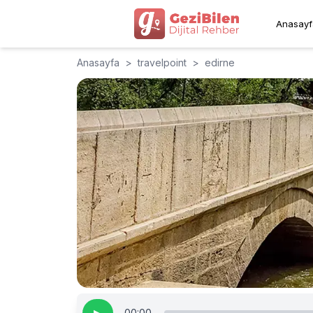
Anasayf
Anasayfa
>
travelpoint
>
edirne
00:00