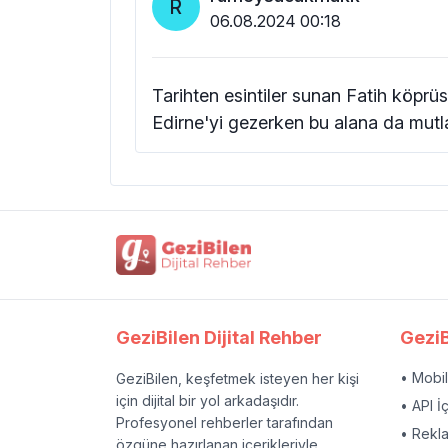
R
06.08.2024 00:18
Tarihten esintiler sunan Fatih köprüs
Edirne'yi gezerken bu alana da mutl
GeziBilen Dijital Rehber
GeziB
• Mobi
GeziBilen, keşfetmek isteyen her kişi
için dijital bir yol arkadaşıdır.
• API İ
Profesyonel rehberler tarafından
• Rekl
özgüne hazırlanan içerikleriyle,