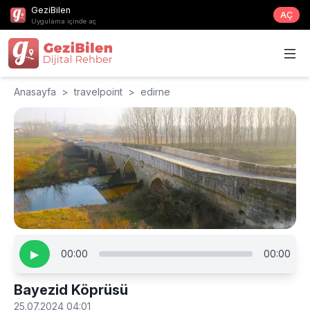
GeziBilen
AÇ
Uygulama içinde aç
Anasayfa
>
travelpoint
>
edirne
▶
00:00
00:00
Bayezid Köprüsü
25.07.2024 04:01