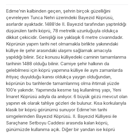
Edirne’nin kalbinden geçen, şehrin birçok güzelliğini
çevreleyen Tunca Nehri üzerindeki Bayezid Köprüsü,
asırlardır ayaktadır. 1488’de II. Bayezid tarafından yaptırıldığı
düşünülen tarihi köprü, 78 metrelik uzunluğuyla oldukça
dikkat çekicidir. Genişliği ise yaklaşık 6 metre civarındadır.
Köprünün yapım tarihi net olmamakla birlikte yakınındaki
külliye ile şehir arasındaki ulaşımı sağlamak amacıyla
yapıldığı bilinir. Söz konusu külliyedeki caminin tamamlanma
tarihinin 1488 olduğu bilinir. Camiye şehir halkının da
gelebilmesi için köprü yapımına külliye ile aynı zamanlarda
ihtiyaç duyulduğu kanısı oldukça yaygın olduğundan,
köprünün bu tarihlerde tamamlanmış olma ihtimali yüzde
100’e yakındır. Yapımında kesme taş kullanılmış yapı, Yeni
İmaret Köprüsü adıyla da anılıyor. 6 büyük gözü mevcut olan
yapının ek olarak tahliye gözleri de bulunur. Kısa korkularıyla
klasik bir köprü görünümü sunuyor Edirne’nin tarihi
simgelerinden Bayezid Köprüsü. II. Bayezid Külliyesi ile
Saraçhane Setboyu Caddesi arasında kalan köprü,
günümüzde kullanıma açık. Diğer bir yandan ise köprü