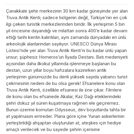
Çanakkale şehir merkezinin 30 km kadar güneyinde yer alan
Truva Antik Kenti; sadece bölgenin değil, Türkiye’nin en çok
ilgi çeken turistik merkezlerinden biridir. İlk yerleşimin 5 bin
yıl öncesine dayandığı ve milattan sonra 400’e kadar devam
ettiği tarihi kentin kalıntıları, aynı zamanda dünyadaki en ünlü
arkeolojik alanlarından sayılıyor. UNESCO Dünya Mirası
Listesi’nde yer alan Truva Antik Kenti’ni bu kadar ünlü yapan
unsur; şüphesiz Homeros’un İlyada Destanı. Batı medeniyeti
açısından daha ilkokul yıllarında işlenmeye başlanan bu
destan, uzun yıllar boyu hafızalara kazınırken antik
yerleşimin günümüzde bu denli yüksek sayıda yabancı turist
çekmesinin nedeni de bu olsa gerek! Efsanelere konu olan
Truva Antik Kenti, özellikle efsanesi ile öne çıkar. Filmlere
de konu olan bu efsanede Akalar, Kaz Dağı eteklerindeki
şehri dokuz yıl süren kuşatmaya rağmen ele geçiremez.
Bunun üzerine komutan Odysseus, dev boyutlarda tahta bir
at yapılmasını emreder. Plana göre içine Yunan askerlerinin
yerleştirildiği ahşaptan oluşturulan at, ateşkes için hediye
amaçlı verilecek ve bu sayede şehrin içerisine