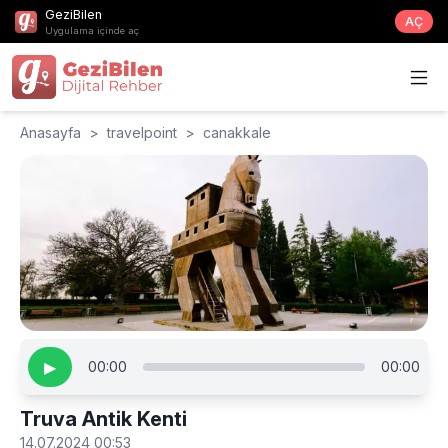
GeziBilen
AÇ
Uygulama içinde aç
Anasayfa
>
travelpoint
>
canakkale
▶
00:00
00:00
Truva Antik Kenti
14.07.2024 00:53