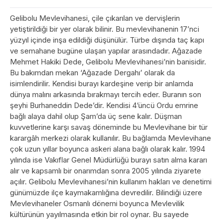
Gelibolu Mevlevihanesi, çile çıkarılan ve dervişlerin
yetiştirildiği bir yer olarak bilinir. Bu mevlevihanenin 17’nci
yüzyıl içinde inşa edildiği düşünülür. Türbe dışında taç kapı
ve semahane bugüne ulaşan yapılar arasındadır. Ağazade
Mehmet Hakiki Dede, Gelibolu Mevlevihanesi’nin banisidir.
Bu bakımdan mekan ‘Ağazade Dergahı’ olarak da
isimlendirilir. Kendisi burayı kardeşine verip bir anlamda
dünya malını arkasında bırakmayı tercih eder. Buranın son
şeyhi Burhaneddin Dede’dir. Kendisi 4’üncü Ordu emrine
bağlı alaya dahil olup Şam’da üç sene kalır. Düşman
kuvvetlerine karşı savaş döneminde bu Mevlevihane bir tür
karargâh merkezi olarak kullanılır. Bu bağlamda Mevlevihane
çok uzun yıllar boyunca askeri alana bağlı olarak kalır. 1994
yılında ise Vakıflar Genel Müdürlüğü burayı satın alma kararı
alır ve kapsamlı bir onarımdan sonra 2005 yılında ziyarete
açılır. Gelibolu Mevlevihanesi’nin kullanım hakları ve denetimi
günümüzde ilçe kaymakamlığına devredilir. Bilindiği üzere
Mevlevihaneler Osmanlı dönemi boyunca Mevlevilik
kültürünün yayılmasında etkin bir rol oynar. Bu sayede