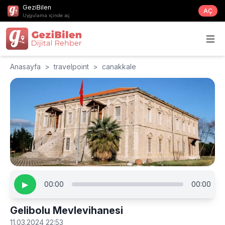
GeziBilen
AÇ
Uygulama içinde aç
Anasayfa
>
travelpoint
>
canakkale
▶
00:00
00:00
Gelibolu Mevlevihanesi
11.03.2024 22:53