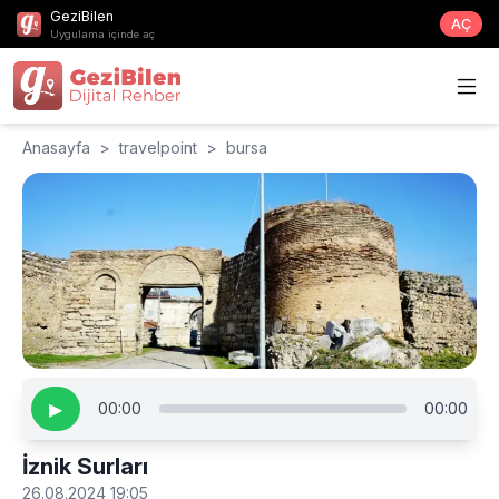
GeziBilen
AÇ
Uygulama içinde aç
Anasayfa
>
travelpoint
>
bursa
▶
00:00
00:00
İznik Surları
26.08.2024 19:05