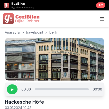
GeziBilen
AÇ
Uygulama içinde aç
Anasayfa
>
travelpoint
>
berlin
▶
00:00
00:00
Hackesche Höfe
03.01.2024 10:43