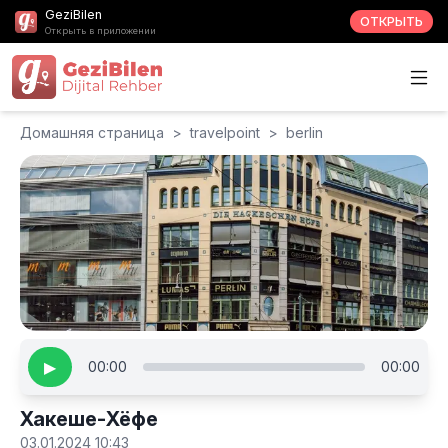
GeziBilen
ОТКРЫТЬ
Открыть в приложении
Домашняя страница
>
travelpoint
>
berlin
▶
00:00
00:00
Хакеше-Хёфе
03.01.2024 10:43