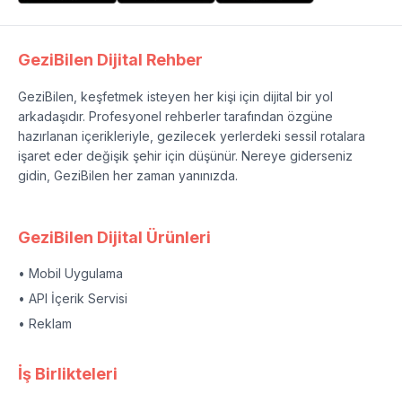
GeziBilen Dijital Rehber
GeziBilen, keşfetmek isteyen her kişi için dijital bir yol
arkadaşıdır. Profesyonel rehberler tarafından özgüne
hazırlanan içerikleriyle, gezilecek yerlerdeki sessil rotalara
işaret eder değişik şehir için düşünür. Nereye giderseniz
gidin, GeziBilen her zaman yanınızda.
GeziBilen Dijital Ürünleri
• Mobil Uygulama
• API İçerik Servisi
• Reklam
İş Birlikteleri