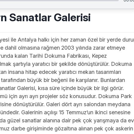
 Sanatlar Galerisi
si ile Antalya halkı için her zaman özel bir yerde durur
ne dahil olmasına rağmen 2003 yılında zarar etmeye
zorunda kalan Tarihi Dokuma Fabrikası, Kepez
kalmak şartıyla yaratıcı bir şekilde dönüştürülür. Dokuma
tan insana hitap edecek yaratıcı mekan tasarımları
 tarafından büyük bir beğeni ile karşılanır. Bunlardan
lar Galerisi, kısa süre içinde büyük bir ilgi görür.
mü için ayrı ayrı projeler söz konusudur. Dokuma Park
risine dönüştürülür. Galeri dört ayrı salondan meydana
ndedir. Galerinin açılışı 15 Temmuz’un ikinci senesine
anda güzel sanatlar alanına dair pek çok yarışmaya da ev
uz darbe girişiminde gözaltına alınan pek çok askerin