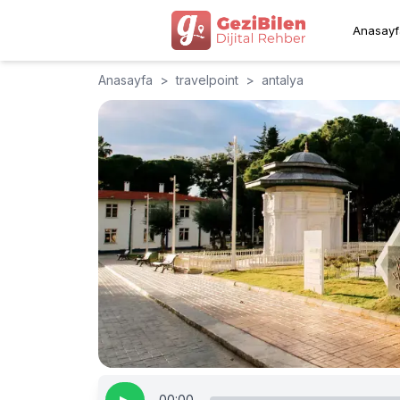
Anasayf
Anasayfa
>
travelpoint
>
antalya
00:00