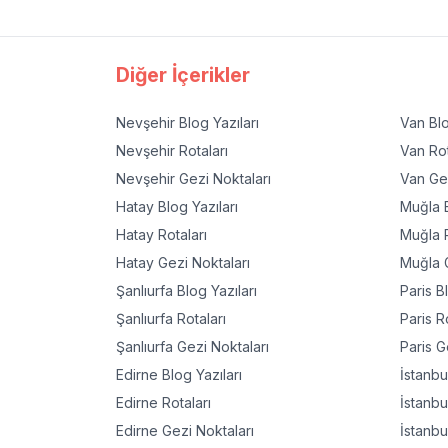
Diğer İçerikler
Nevşehir
Blog Yazıları
Van
Blo
Nevşehir
Rotaları
Van
Rot
Nevşehir
Gezi Noktaları
Van
Gez
Hatay
Blog Yazıları
Muğla
B
Hatay
Rotaları
Muğla
R
Hatay
Gezi Noktaları
Muğla
G
Şanlıurfa
Blog Yazıları
Paris
Bl
Şanlıurfa
Rotaları
Paris
Ro
Şanlıurfa
Gezi Noktaları
Paris
Ge
Edirne
Blog Yazıları
İstanbu
Edirne
Rotaları
İstanbu
Edirne
Gezi Noktaları
İstanbu