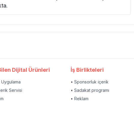
kta.
ilen Dijital Ürünleri
İş Birlikteleri
l Uygulama
• Sponsorluk içerik
çerik Servisi
• Sadakat programı
am
• Reklam