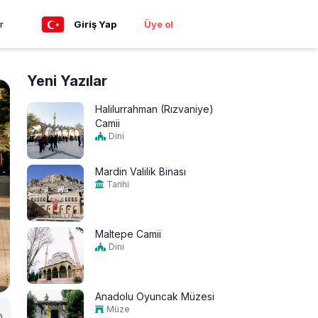
r
Giriş Yap
Üye ol
Yeni Yazılar
Halilurrahman (Rızvaniye)
Camii
Dini
Mardin Valilik Binası
Tarihi
Maltepe Camii
Dini
Anadolu Oyuncak Müzesi
Müze
0