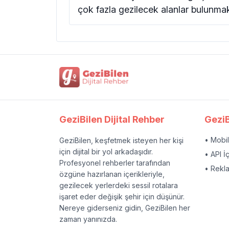
çok fazla gezilecek alanlar bulunma
GeziBilen Dijital Rehber
GeziB
• Mobi
GeziBilen, keşfetmek isteyen her kişi
için dijital bir yol arkadaşıdır.
• API İ
Profesyonel rehberler tarafından
• Rekl
özgüne hazırlanan içerikleriyle,
gezilecek yerlerdeki sessil rotalara
işaret eder değişik şehir için düşünür.
Nereye giderseniz gidin, GeziBilen her
zaman yanınızda.