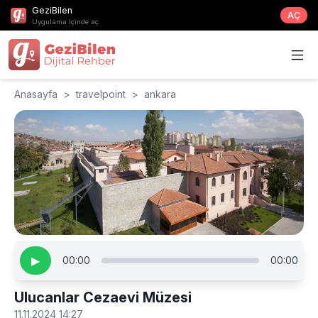
GeziBilen
AÇ
Uygulama içinde aç
Anasayfa
>
travelpoint
>
ankara
▶
00:00
00:00
Ulucanlar Cezaevi Müzesi
11.11.2024 14:27