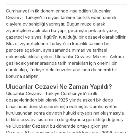
Cumhuriyet'in ilk dönemlerinde inşa edilen Ulucanlar
Cezaevi, Türkiye'nin siyasi tarihine tanıklık eden önemli
olaylara ev sahipliği yapmıştır. Bugün müze olarak
ziyaretçilere açık olan bu yapı, geçmişte pek çok yazar,
gazeteci ve siyasi figürün tutulduğu bir cezaevi olarak bilinir.
Müze, ziyaretçilerine Türkiye’nin karanlık tarihine bir
pencere açarken, aynı zamanda mimari ve tarihsel
dokusuyla dikkat çeker. Ulucanlar Cezaevi Müzesi, Ankara
gezilecek yerler arasında tarih meraklıları için önemli bir
durak olup, Türkiye'deki müzeler arasında da önemli bir
konuma sahiptir.
Ulucanlar Cezaevi Ne Zaman Yapıldı?
Ulucanlar Cezaevi, Türkiye Cumhuriyeti'nin ilk
cezaevlerinden biri olarak 1925 yılında askeri bir depo
binasından dönüştürülerek inşa edilmiştir. Cumhuriyet'in
kuruluşundan sonra devletin hukuki altyapısının oluşmasıyla
birlikte cezaevi sisteminin de gelişmesi gerekliliği doğmuş
ve Ulucanlar Cezaevi bu dönemde ortaya çıkmıştır.
Cezaevi, 81 yıl boyunca hizmet verdikten sonra 2006 yılında