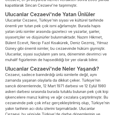
kapatılarak Sincan Cezaevi'ne taşınmıştır.
Ulucanlar Cezaevi'nde Yatan Ünlüler
Ulucanlar Cezaevi, Türkiye'nin siyasi ve kültürel tarihinde
önemli yer tutan pek çok ismi ağırlamıştır. Burada hapis
yatan ünlü isimler arasında gazeteci ve yazarlar, şairler,
siyasetçiler ve düşünürler bulunmaktadır. Nazım Hikmet,
Bülent Ecevit, Necip Fazıl Kısakürek, Deniz Gezmiş, Yılmaz
Güney gibi önemli isimler, bu cezaevinde hüküm giymiştir.
Ulucanlar, siyasi suçluların yanı sıra, döneminin devrimci ve
muhalif figürlerinin de hapsedildiği bir yer olarak bilinir.
Ulucanlar Cezaevi'nde Neler Yaşandı?
Cezaevi, sadece barındırdığı ünlü isimlerle değil, aynı
zamanda yaşanan olaylarla da dikkat çeker. Türkiye’nin
sancılı dönemlerinde, 12 Mart 1971 darbesi ve 12 Eylül 1980
askeri darbesi sırasında burada tutuklu bulunan pek çok kişi
işkencelere maruz kalmış ve ağır cezalara çarptırılmıştır. Bu
cezaevinde pek çok infaz gerçekleştirilmiş olup, Türkiye’nin
yakın tarihinin acı dolu izlerini taşımaktadır. Ulucanlar
Cezaevi, bu yönüyle Türkiye'de darbe dönemlerinin ve