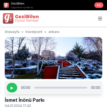
GeziBilen
AÇ
Uygulama içinde aç
Anasayfa
>
travelpoint
>
ankara
▶
00:00
00:00
İsmet İnönü Parkı
04.01.2024 17:42