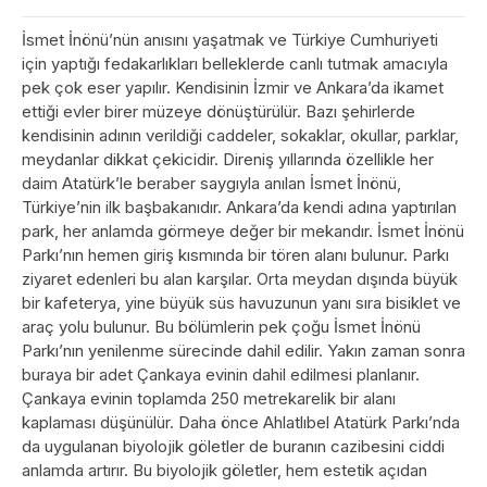
İsmet İnönü’nün anısını yaşatmak ve Türkiye Cumhuriyeti
için yaptığı fedakarlıkları belleklerde canlı tutmak amacıyla
pek çok eser yapılır. Kendisinin İzmir ve Ankara’da ikamet
ettiği evler birer müzeye dönüştürülür. Bazı şehirlerde
kendisinin adının verildiği caddeler, sokaklar, okullar, parklar,
meydanlar dikkat çekicidir. Direniş yıllarında özellikle her
daim Atatürk’le beraber saygıyla anılan İsmet İnönü,
Türkiye’nin ilk başbakanıdır. Ankara’da kendi adına yaptırılan
park, her anlamda görmeye değer bir mekandır. İsmet İnönü
Parkı’nın hemen giriş kısmında bir tören alanı bulunur. Parkı
ziyaret edenleri bu alan karşılar. Orta meydan dışında büyük
bir kafeterya, yine büyük süs havuzunun yanı sıra bisiklet ve
araç yolu bulunur. Bu bölümlerin pek çoğu İsmet İnönü
Parkı’nın yenilenme sürecinde dahil edilir. Yakın zaman sonra
buraya bir adet Çankaya evinin dahil edilmesi planlanır.
Çankaya evinin toplamda 250 metrekarelik bir alanı
kaplaması düşünülür. Daha önce Ahlatlıbel Atatürk Parkı’nda
da uygulanan biyolojik göletler de buranın cazibesini ciddi
anlamda artırır. Bu biyolojik göletler, hem estetik açıdan