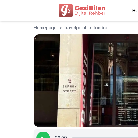
Ho
Homepage
>
travelpoint
>
londra
00:00