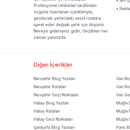
• API İ
Profesyonel rehberler tarafından
• Rekl
özgüne hazırlanan içerikleriyle,
gezilecek yerlerdeki sessil rotalara
işaret eder değişik şehir için düşünür.
Nereye giderseniz gidin, GeziBilen her
zaman yanınızda.
Diğer İçerikler
Nevşehir
Blog Yazıları
Van
Blo
Nevşehir
Rotaları
Van
Rot
Nevşehir
Gezi Noktaları
Van
Gez
Hatay
Blog Yazıları
Muğla
B
Hatay
Rotaları
Muğla
R
Hatay
Gezi Noktaları
Muğla
G
Şanlıurfa
Blog Yazıları
Paris
Bl