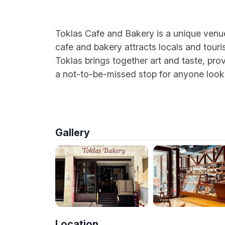
Toklas Cafe and Bakery is a unique venue c
cafe and bakery attracts locals and touris
Toklas brings together art and taste, pro
a not-to-be-missed stop for anyone looki
Gallery
Location