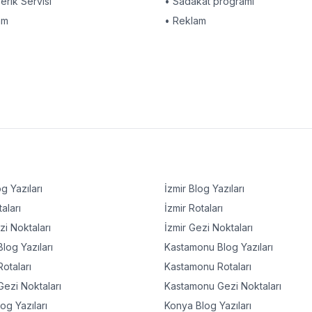
çerik Servisi
• Sadakat programı
am
• Reklam
g Yazıları
İzmir
Blog Yazıları
aları
İzmir
Rotaları
i Noktaları
İzmir
Gezi Noktaları
log Yazıları
Kastamonu
Blog Yazıları
otaları
Kastamonu
Rotaları
ezi Noktaları
Kastamonu
Gezi Noktaları
og Yazıları
Konya
Blog Yazıları