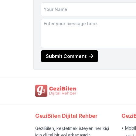
Submit Comment
GeziBilen Dijital Rehber
GeziB
• Mobi
GeziBilen, keşfetmek isteyen her kişi
için dijital bir yol arkadaşıdır.