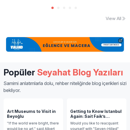
View All
Popüler
Seyahat Blog Yazıları
Samimi anlatımlarla dolu, rehber niteliğinde blog içerikleri sizi
bekliyor.
Art Museums to Visit in
Getting to Know Istanbul
Beyoğlu
Again: Sait Faik’s
Footprints in Istanbul
''If the world were bright, there
Would you like to reacquaint
would be no art.'' said Albert
yourself with "Seven-Hilled"