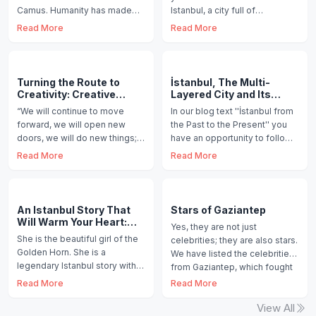
Camus. Humanity has made
Istanbul, a city full of
the world full of evil livable
mesmerizing beauties in every
Read More
Read More
with art.
district, along w
Turning the Route to
İstanbul, The Multi-
Creativity: Creative
Layered City and Its
Workspaces in Üsküdar
Architecture
“We will continue to move
In our blog text ''İstanbul from
forward, we will open new
the Past to the Present'' you
doors, we will do new things;
have an opportunity to follow
because we are curious and
the traces of several
Read More
Read More
our curiosity leads u
civilisations t
An Istanbul Story That
Stars of Gaziantep
Will Warm Your Heart:
Yes, they are not just
Pierre Loti Hill
She is the beautiful girl of the
celebrities; they are also stars.
Golden Horn. She is a
We have listed the celebrities
legendary Istanbul story with
from Gaziantep, which fought
her warmth and sincerity.
heroically pi
Read More
Read More
Pierre Loti Hill, w
View All