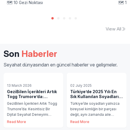
🗺️
10
Gezi Noktası
🗺️
18
View All
Son
Haberler
Seyahat dünyasından en güncel haberler ve gelişmeler.
13 March 2026
02 July 2025
GeziBilen İçerikleri Artık
Türkiye’de 2025 Yılı En
Togg Trumore’da:
Sık Kullanılan Soyadları
Kesintisiz Bir Dijital
Belli Oldu
GeziBilen İçerikleri Artık Togg
Türkiye’de soyadları yalnızca
Seyahat Deneyimi
Trumore’da: Kesintisiz Bir
bireysel kimliğin bir parçası
Dijital Seyahat Deneyimi
değil, aynı zamanda aile
Türkiye’nin zengin kültürel
bağları, kökenler ve kültürel
Read More
Read More
mirasını ve saklı
mirasın da göst