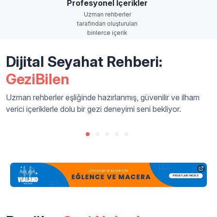
Profesyonel İçerikler
Uzman rehberler
tarafından oluşturulan
binlerce içerik
Dijital Seyahat Rehberi:
GeziBilen
Uzman rehberler eşliğinde hazırlanmış, güvenilir ve ilham
verici içeriklerle dolu bir gezi deneyimi seni bekliyor.
Gezilecek Yerler
Sesl