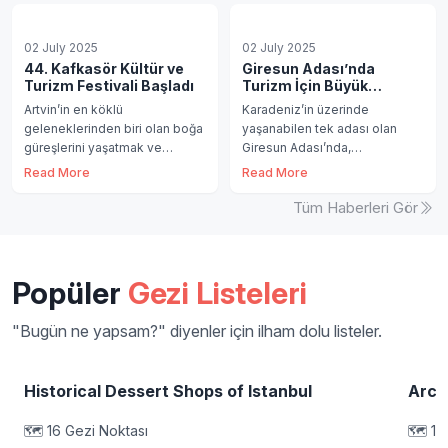
02 July 2025
02 July 2025
44. Kafkasör Kültür ve
Giresun Adası’nda
Turizm Festivali Başladı
Turizm İçin Büyük
Dönüşüm Başladı
Artvin’in en köklü
Karadeniz’in üzerinde
geleneklerinden biri olan boğa
yaşanabilen tek adası olan
güreşlerini yaşatmak ve
Giresun Adası’nda,
bölgenin kültürel değerlerini
ziyaretçilerin daha kaliteli
Read More
Read More
tanıtmak amacıyla düzenlen
zaman geçirmelerini sağlamak
amac
Tüm Haberleri Gör
Popüler
Gezi Listeleri
"Bugün ne yapsam?" diyenler için ilham dolu listeler.
Historical Dessert Shops of Istanbul
Arca
🗺️
16
Gezi Noktası
🗺️
13