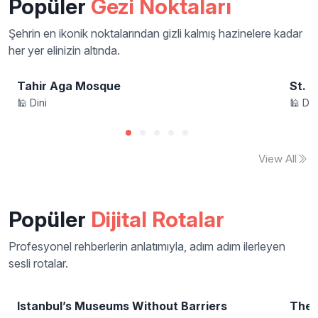
Popüler
Gezi Noktaları
Şehrin en ikonik noktalarından gizli kalmış hazinelere kadar
her yer elinizin altında.
Tahir Aga Mosque
St. 
🕌 Dini
🕌 Din
View All
Popüler
Dijital Rotalar
Profesyonel rehberlerin anlatımıyla, adım adım ilerleyen
sesli rotalar.
Istanbul’s Museums Without Barriers
The 
🚗 Araç Rotası
🚶 Yü