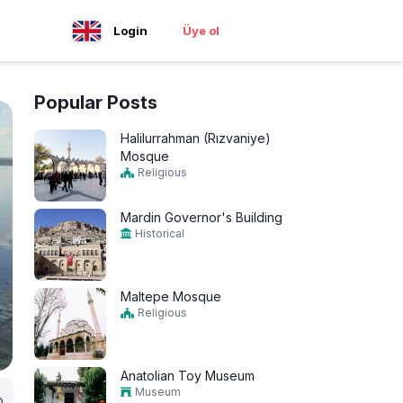
Login
Üye ol
Popular Posts
Halilurrahman (Rızvaniye)
Mosque
Religious
Mardin Governor's Building
Historical
Maltepe Mosque
Religious
Anatolian Toy Museum
Museum
0