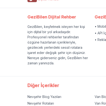
GeziBilen Dijital Rehber
GeziB
• Mobi
GeziBilen, keşfetmek isteyen her kişi
için dijital bir yol arkadaşıdır.
• API İ
Profesyonel rehberler tarafından
• Rekl
özgüne hazırlanan içerikleriyle,
gezilecek yerlerdeki sessil rotalara
işaret eder değişik şehir için düşünür.
Nereye giderseniz gidin, GeziBilen her
zaman yanınızda.
Diğer İçerikler
Nevşehir
Blog Yazıları
Van
Blo
Nevşehir
Rotaları
Van
Rot