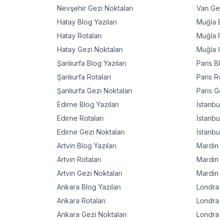
Nevşehir
Gezi Noktaları
Van
Gez
Hatay
Blog Yazıları
Muğla
B
Hatay
Rotaları
Muğla
R
Hatay
Gezi Noktaları
Muğla
G
Şanlıurfa
Blog Yazıları
Paris
Bl
Şanlıurfa
Rotaları
Paris
Ro
Şanlıurfa
Gezi Noktaları
Paris
Ge
Edirne
Blog Yazıları
İstanbu
Edirne
Rotaları
İstanbu
Edirne
Gezi Noktaları
İstanbu
Artvin
Blog Yazıları
Mardin
Artvin
Rotaları
Mardin
Artvin
Gezi Noktaları
Mardin
Ankara
Blog Yazıları
Londra
Ankara
Rotaları
Londra
Ankara
Gezi Noktaları
Londra