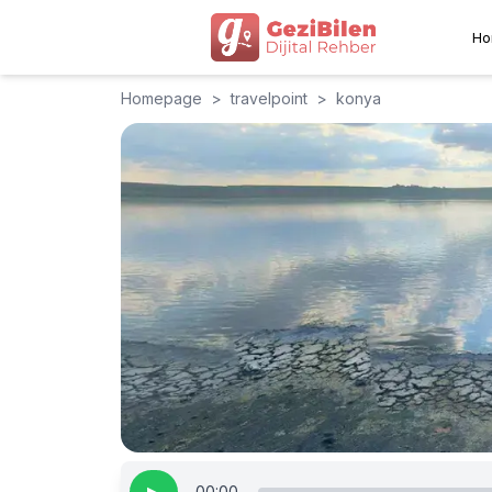
Ho
Homepage
>
travelpoint
>
konya
00:00