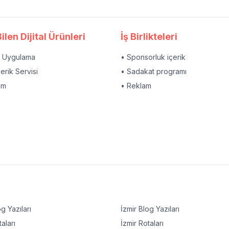
ilen Dijital Ürünleri
İş Birlikteleri
l Uygulama
• Sponsorluk içerik
çerik Servisi
• Sadakat programı
am
• Reklam
g Yazıları
İzmir
Blog Yazıları
aları
İzmir
Rotaları