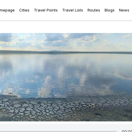
mepage
Cities
Travel Points
Travel Lists
Routes
Blogs
News
00:0