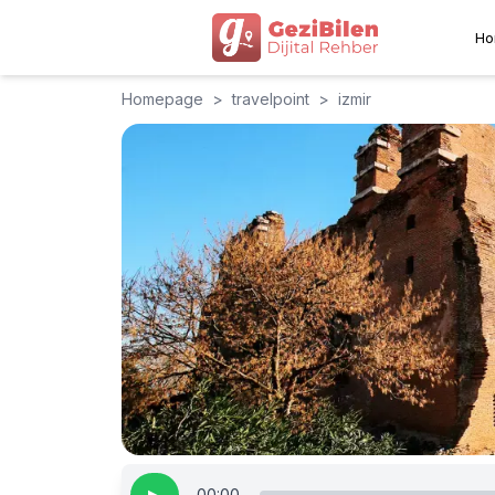
Ho
Homepage
>
travelpoint
>
izmir
00:00