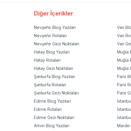
Diğer İçerikler
Nevşehir
Blog Yazıları
Van
Blo
Nevşehir
Rotaları
Van
Rot
Nevşehir
Gezi Noktaları
Van
Gez
Hatay
Blog Yazıları
Muğla
B
Hatay
Rotaları
Muğla
R
Hatay
Gezi Noktaları
Muğla
G
Şanlıurfa
Blog Yazıları
Paris
Bl
Şanlıurfa
Rotaları
Paris
Ro
Şanlıurfa
Gezi Noktaları
Paris
Ge
Edirne
Blog Yazıları
İstanbu
Edirne
Rotaları
İstanbu
Edirne
Gezi Noktaları
İstanbu
Artvin
Blog Yazıları
Mardin