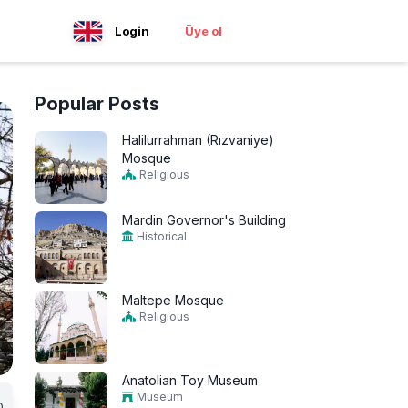
Login
Üye ol
Popular Posts
Halilurrahman (Rızvaniye)
Mosque
Religious
Mardin Governor's Building
Historical
Maltepe Mosque
Religious
Anatolian Toy Museum
Museum
0