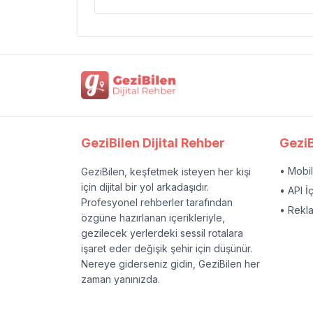
GeziBilen Dijital Rehber
GeziB
• Mobi
GeziBilen, keşfetmek isteyen her kişi
için dijital bir yol arkadaşıdır.
• API İ
Profesyonel rehberler tarafından
• Rekl
özgüne hazırlanan içerikleriyle,
gezilecek yerlerdeki sessil rotalara
işaret eder değişik şehir için düşünür.
Nereye giderseniz gidin, GeziBilen her
zaman yanınızda.