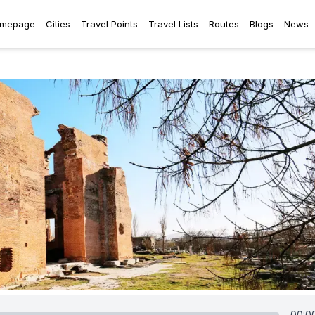
mepage
Cities
Travel Points
Travel Lists
Routes
Blogs
News
00:0