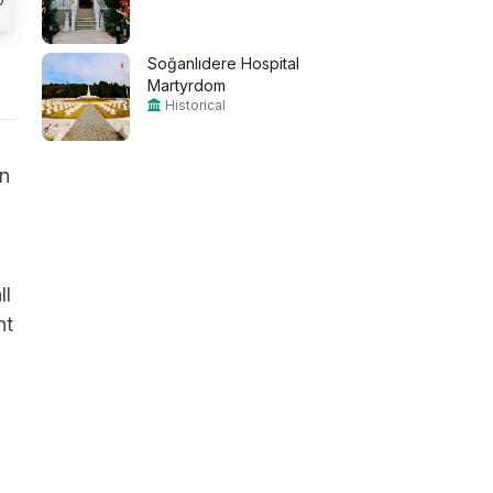
Soğanlıdere Hospital
Martyrdom
Historical
en
ll
nt