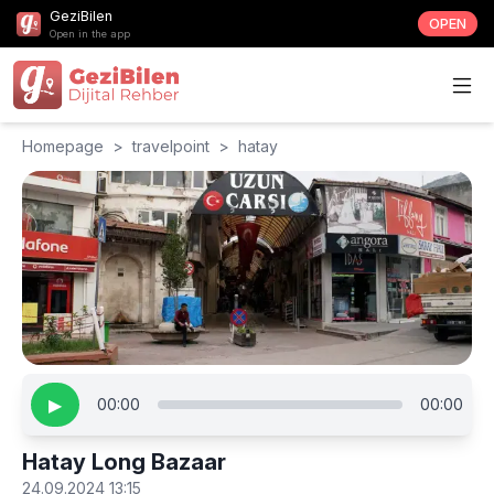
GeziBilen
OPEN
Open in the app
Homepage
>
travelpoint
>
hatay
▶
00:00
00:00
Hatay Long Bazaar
24.09.2024 13:15