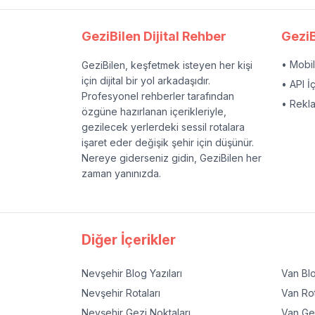
GeziBilen Dijital Rehber
GeziB
• Mobi
GeziBilen, keşfetmek isteyen her kişi
için dijital bir yol arkadaşıdır.
• API İ
Profesyonel rehberler tarafından
• Rekl
özgüne hazırlanan içerikleriyle,
gezilecek yerlerdeki sessil rotalara
işaret eder değişik şehir için düşünür.
Nereye giderseniz gidin, GeziBilen her
zaman yanınızda.
Diğer İçerikler
Nevşehir
Blog Yazıları
Van
Blo
Nevşehir
Rotaları
Van
Rot
Nevşehir
Gezi Noktaları
Van
Gez