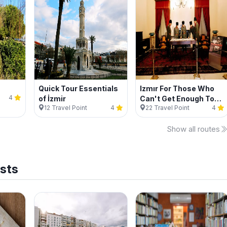
Quick Tour Essentials
Izmır For Those Who
4
of İzmir
Can't Get Enough To
12
Travel Point
4
22
Travel Point
4
Explore
Show all routes
osts