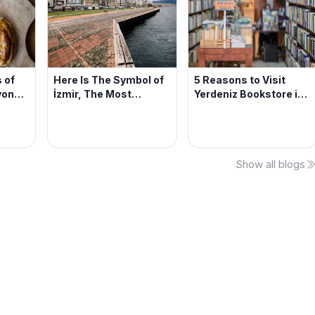
s of
Here Is The Symbol of
5 Reasons to Visit
yond
İzmir, The Most
Yerdeniz Bookstore in
aries
Beautiful Promenade
Izmir
In The World: Kordon
Show all blogs