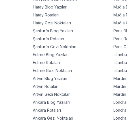
Hatay
Blog Yazıları
Muğla
B
Hatay
Rotaları
Muğla
R
Hatay
Gezi Noktaları
Muğla
G
Şanlıurfa
Blog Yazıları
Paris
Bl
Şanlıurfa
Rotaları
Paris
Ro
Şanlıurfa
Gezi Noktaları
Paris
Ge
Edirne
Blog Yazıları
İstanbu
Edirne
Rotaları
İstanbu
Edirne
Gezi Noktaları
İstanbu
Artvin
Blog Yazıları
Mardin
Artvin
Rotaları
Mardin
Artvin
Gezi Noktaları
Mardin
Ankara
Blog Yazıları
Londra
Ankara
Rotaları
Londra
Ankara
Gezi Noktaları
Londra