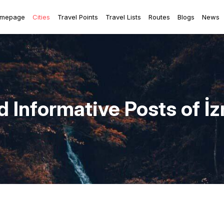
mepage
Cities
Travel Points
Travel Lists
Routes
Blogs
News
d Informative Posts of İz