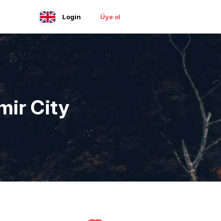
Login
Üye ol
mir City