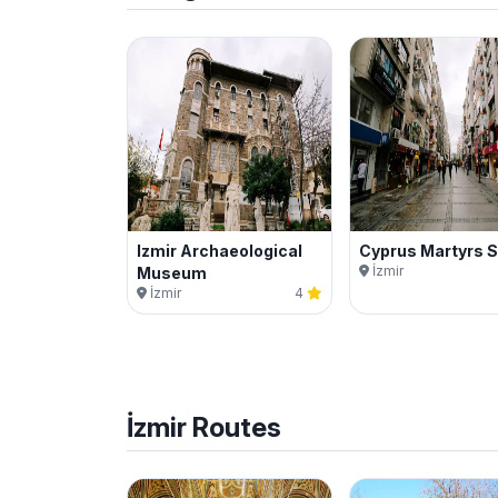
Izmir Archaeological
Cyprus Martyrs S
İzmir
Museum
İzmir
4
İzmir
Routes