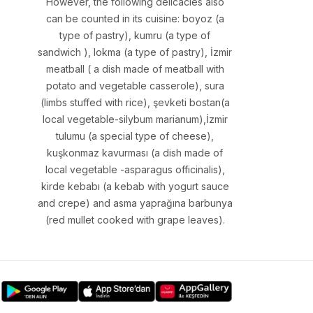
However, the following delicacies also
can be counted in its cuisine: boyoz (a
type of pastry), kumru (a type of
sandwich ), lokma (a type of pastry), İzmir
meatball ( a dish made of meatball with
potato and vegetable casserole), sura
(limbs stuffed with rice), şevketi bostan(a
local vegetable-silybum marianum),İzmir
tulumu (a special type of cheese),
kuşkonmaz kavurması (a dish made of
local vegetable -asparagus officinalis),
kirde kebabı (a kebab with yogurt sauce
and crepe) and asma yaprağına barbunya
(red mullet cooked with grape leaves).