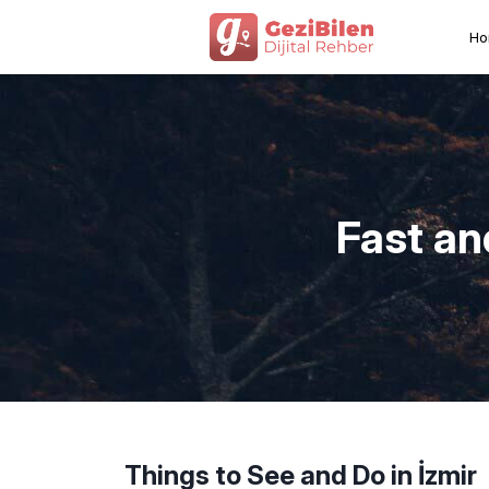
Ho
Fast an
Things to See and Do in İzmir