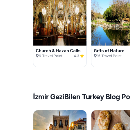
Church & Hazan Calls
Gifts of Nature
9
Travel Point
4.3
15
Travel Point
İzmir
GeziBilen Turkey Blog P