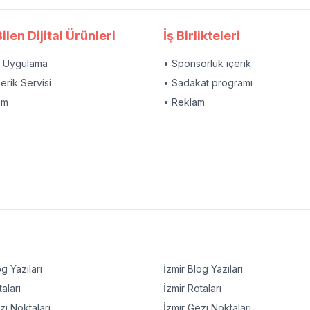
ilen Dijital Ürünleri
İş Birlikteleri
l Uygulama
• Sponsorluk içerik
çerik Servisi
• Sadakat programı
am
• Reklam
g Yazıları
İzmir
Blog Yazıları
aları
İzmir
Rotaları
i Noktaları
İzmir
Gezi Noktaları