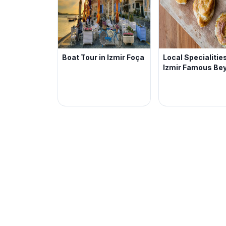
Boat Tour in Izmir Foça
Local Specialitie
Izmir Famous Be
The City’s Bound