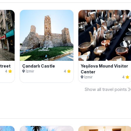
treet
Çandarlı Castle
Yeşilova Mound Visitor
4
İzmir
4
Center
İzmir
4
Show all travel points