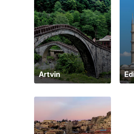
Artvin
Ed