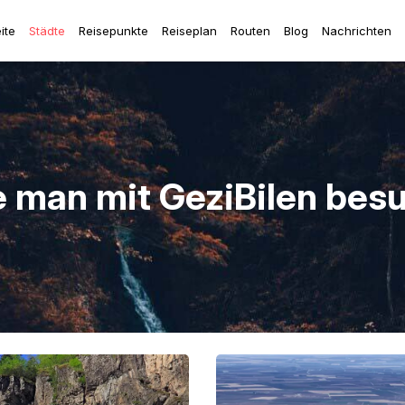
ite
Städte
Reisepunkte
Reiseplan
Routen
Blog
Nachrichten
ie man mit GeziBilen bes