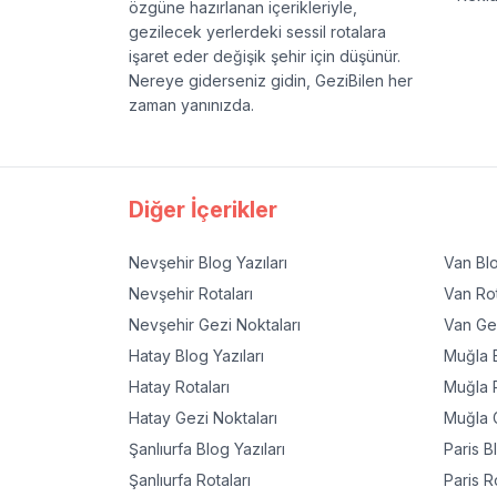
özgüne hazırlanan içerikleriyle,
gezilecek yerlerdeki sessil rotalara
işaret eder değişik şehir için düşünür.
Nereye giderseniz gidin, GeziBilen her
zaman yanınızda.
Diğer İçerikler
Nevşehir
Blog Yazıları
Van
Blo
Nevşehir
Rotaları
Van
Rot
Nevşehir
Gezi Noktaları
Van
Gez
Hatay
Blog Yazıları
Muğla
B
Hatay
Rotaları
Muğla
R
Hatay
Gezi Noktaları
Muğla
G
Şanlıurfa
Blog Yazıları
Paris
Bl
Şanlıurfa
Rotaları
Paris
Ro