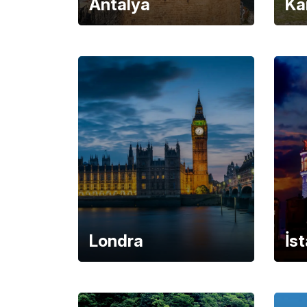
Antalya
Ka
Londra
İs