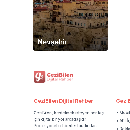
Nevşehir
GeziBilen Dijital Rehber
GeziB
• Mobi
GeziBilen, keşfetmek isteyen her kişi
için dijital bir yol arkadaşıdır.
• API İ
Profesyonel rehberler tarafından
• Rekl