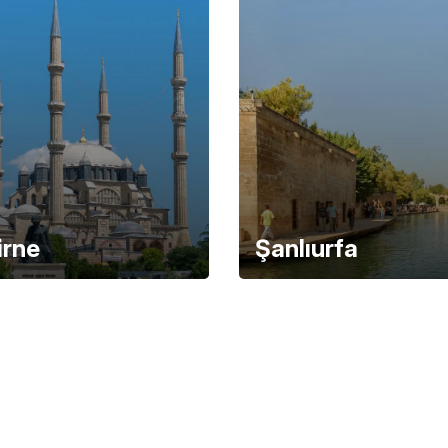
irne
Şanlıurfa