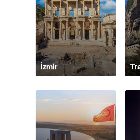
İzmir
Tr