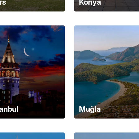
rs
Konya
tanbul
Muğla